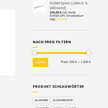
Outlet Spinn 2,90m 9´6
(Allround)
299,00
€
inkl. MwSt.
Enthält 19% Umsatzsteuer
zzgl.
Versand
NACH PREIS FILTERN
Min.
Max.
Preis:
330 €
—
1.200 €
FILTER
Preis
Preis
PRODUKT SCHLAGWÖRTER
ALLROUND
ALLROUND RUTE