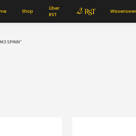
Über
me
Shop
Wissenswer
RST
M3 SPINN“