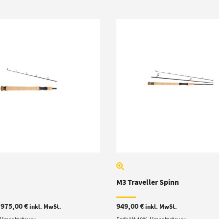
M3 Traveller Spinn
Preisspanne:
–
975,00
€
949,00
€
inkl. MwSt.
inkl. MwSt.
972,00 €