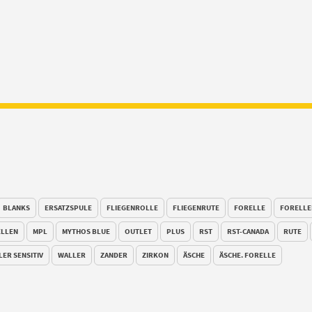
BLANKS
ERSATZSPULE
FLIEGENROLLE
FLIEGENRUTE
FORELLE
FORELLE
LLEN
MPL
MYTHOS BLUE
OUTLET
PLUS
RST
RST-CANADA
RUTE
LER SENSITIV
WALLER
ZANDER
ZIRKON
ÄSCHE
ÄSCHE. FORELLE