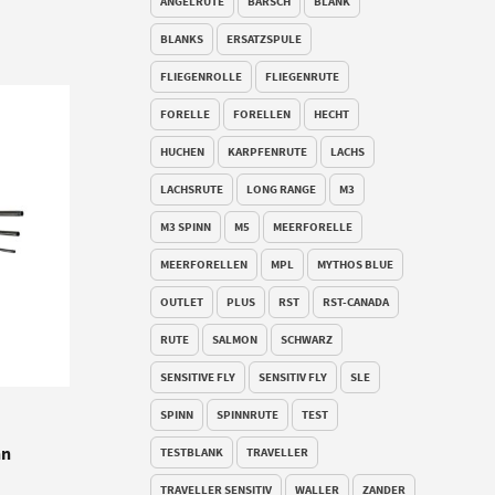
ANGELRUTE
BARSCH
BLANK
BLANKS
ERSATZSPULE
FLIEGENROLLE
FLIEGENRUTE
FORELLE
FORELLEN
HECHT
HUCHEN
KARPFENRUTE
LACHS
LACHSRUTE
LONG RANGE
M3
M3 SPINN
M5
MEERFORELLE
MEERFORELLEN
MPL
MYTHOS BLUE
OUTLET
PLUS
RST
RST-CANADA
RUTE
SALMON
SCHWARZ
SENSITIVE FLY
SENSITIV FLY
SLE
SPINN
SPINNRUTE
TEST
nn
TESTBLANK
TRAVELLER
TRAVELLER SENSITIV
WALLER
ZANDER