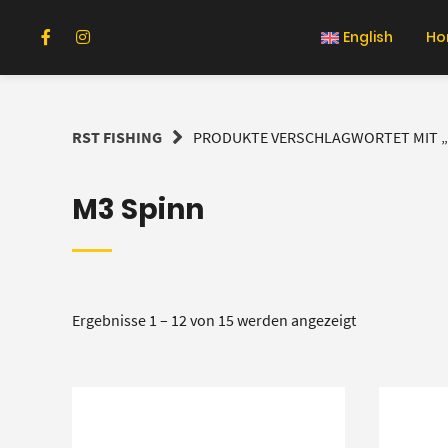
Springe
zum
English
Ho
Inhalt
RST FISHING
PRODUKTE VERSCHLAGWORTET MIT „
M3 Spinn
Ergebnisse 1 – 12 von 15 werden angezeigt