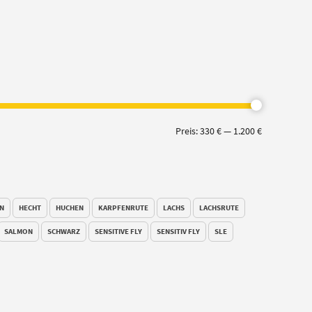
Min.
Max.
Preis:
330 €
—
1.200 €
Preis
Preis
N
HECHT
HUCHEN
KARPFENRUTE
LACHS
LACHSRUTE
SALMON
SCHWARZ
SENSITIVE FLY
SENSITIV FLY
SLE