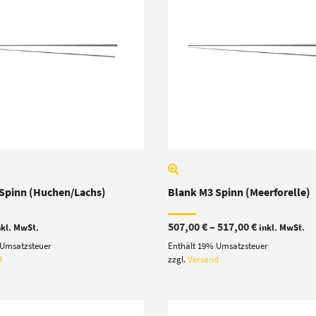
Spinn (Huchen/Lachs)
Blank M3 Spinn (Meerforelle)
Preisspanne
507,00
€
–
517,00
€
nkl. MwSt.
inkl. MwSt.
507,00 €
 Umsatzsteuer
Enthält 19% Umsatzsteuer
bis
517,00 €
d
zzgl.
Versand