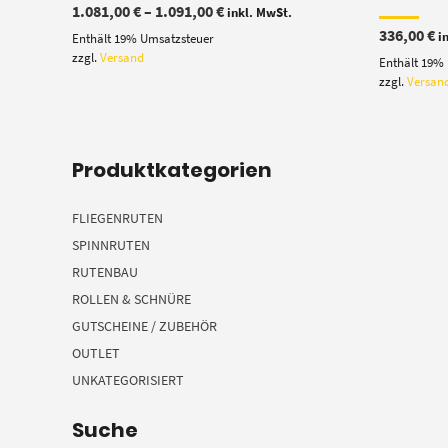
Preisspanne:
1.081,00
€
–
1.091,00
€
inkl. MwSt.
1.081,00 €
336,00
€
i
Enthält 19% Umsatzsteuer
bis
1.091,00 €
zzgl.
Versand
Enthält 19%
zzgl.
Versan
Produktkategorien
FLIEGENRUTEN
SPINNRUTEN
RUTENBAU
ROLLEN & SCHNÜRE
GUTSCHEINE / ZUBEHÖR
OUTLET
UNKATEGORISIERT
Suche