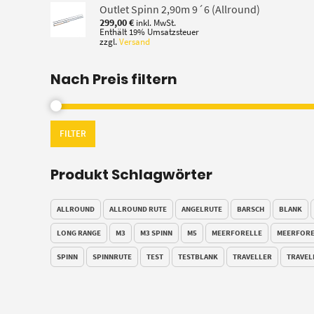
616,00 €
Outlet Spinn 2,90m 9´6 (Allround)
299,00
€
inkl. MwSt.
Enthält 19% Umsatzsteuer
zzgl.
Versand
Nach Preis filtern
FILTER
Produkt Schlagwörter
ALLROUND
ALLROUND RUTE
ANGELRUTE
BARSCH
BLANK
LONG RANGE
M3
M3 SPINN
M5
MEERFORELLE
MEERFORE
SPINN
SPINNRUTE
TEST
TESTBLANK
TRAVELLER
TRAVEL