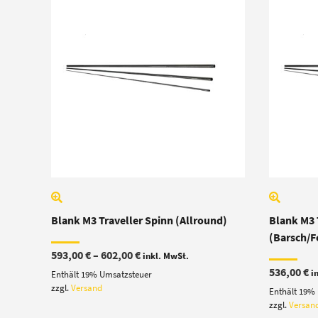
Blank M3 Traveller Spinn (Allround)
Blank M3 
(Barsch/F
Preisspanne:
593,00
€
–
602,00
€
inkl. MwSt.
593,00 €
536,00
€
i
Enthält 19% Umsatzsteuer
bis
602,00 €
zzgl.
Versand
Enthält 19%
zzgl.
Versan