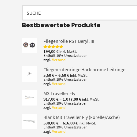
Suchen
nach:
Bestbewertete Produkte
Fliegenrolle RST Beryll III
194,00
€
inkl. MwSt.
Bewertet mit
Enthält 19% Umsatzsteuer
5.00
von 5
zzgl.
Versand
Fliegenrutenringe Hartchrome Leitringe
Preisspanne:
–
5,50
€
6,50
€
inkl. MwSt.
5,50 €
Enthält 19% Umsatzsteuer
zzgl.
Versand
bis
6,50 €
M3 Traveller Fly
Preisspanne:
–
917,00
€
1.077,00
€
inkl. MwSt.
917,00 €
Enthält 19% Umsatzsteuer
zzgl.
Versand
bis
1.077,00 €
Blank M3 Traveller Fly (Forelle/Äsche)
Preisspanne:
–
538,00
€
616,00
€
inkl. MwSt.
538,00 €
Enthält 19% Umsatzsteuer
zzgl.
Versand
bis