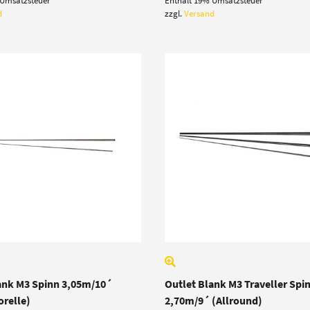
 Umsatzsteuer
Enthält 19% Umsatzsteuer
bis
975,00 €
d
zzgl.
Versand
ank M3 Spinn 3,05m/10´
Outlet Blank M3 Traveller Spi
orelle)
2,70m/9´ (Allround)