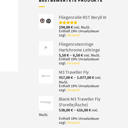
BESTBEWERTETE PRODUKTE
Fliegenrolle RST Beryll III
194,00
€
inkl. MwSt.
Bewertet mit
Enthält 19% Umsatzsteuer
5.00
von 5
zzgl.
Versand
Fliegenrutenringe
Hartchrome Leitringe
Preisspanne:
–
5,50
€
6,50
€
inkl. MwSt.
5,50 €
Enthält 19% Umsatzsteuer
zzgl.
Versand
bis
6,50 €
M3 Traveller Fly
Preisspanne:
–
917,00
€
1.077,00
€
inkl.
917,00 €
MwSt.
bis
Enthält 19% Umsatzsteuer
zzgl.
Versand
1.077,00 €
Blank M3 Traveller Fly
(Forelle/Äsche)
Preisspanne:
–
538,00
€
616,00
€
inkl.
538,00 €
MwSt.
bis
Enthält 19% Umsatzsteuer
zzgl.
Versand
616,00 €