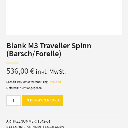
Blank M3 Traveller Spinn
(Barsch/Forelle)
536,00
€
inkl. MwSt.
Enthält 19% Umsatzsteuer
zzgl.
Versand
Lieferzeit: nicht angegeben
Blank
IN DEN WARENKORB
M3
Traveller
Spinn
ARTIKELNUMMER:
1542-01
(Barsch/Forelle)
KATEGORIE:
SPINNRUTEN-BLANKS
Menge