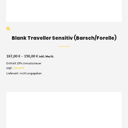
Blank Traveller Sensitiv (Barsch/Forelle)
Preisspanne:
187,00
€
–
190,00
€
inkl. MwSt.
187,00 €
Enthält 19% Umsatzsteuer
bis
190,00 €
zzgl.
Versand
Lieferzeit: nicht angegeben