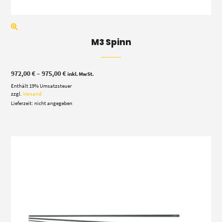
M3 Spinn
Preisspanne:
972,00
€
–
975,00
€
inkl. MwSt.
972,00 €
Enthält 19% Umsatzsteuer
bis
975,00 €
zzgl.
Versand
Lieferzeit: nicht angegeben