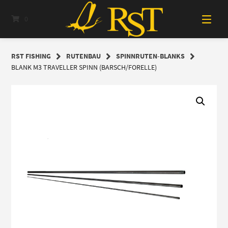
Springe
zum
0
Inhalt
RST FISHING
RUTENBAU
SPINNRUTEN-BLANKS
BLANK M3 TRAVELLER SPINN (BARSCH/FORELLE)