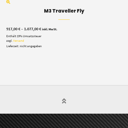
M3 Traveller Fly
Preisspanne:
917,00
€
–
1.077,00
€
inkl. MwSt.
917,00 €
Enthält 19% Umsatzsteuer
bis
1.077,00 €
zzgl.
Versand
Lieferzeit: nicht angegeben