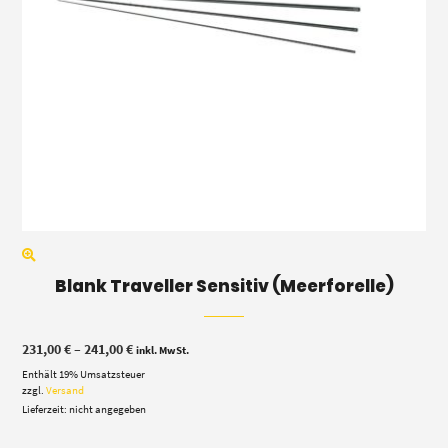
Blank Traveller Sensitiv (Meerforelle)
Preisspanne:
231,00
€
–
241,00
€
inkl. MwSt.
231,00 €
Enthält 19% Umsatzsteuer
bis
241,00 €
zzgl.
Versand
Lieferzeit: nicht angegeben