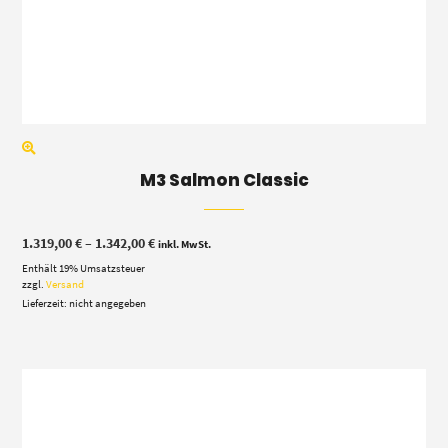
M3 Salmon Classic
Preisspanne:
1.319,00
€
–
1.342,00
€
inkl. MwSt.
1.319,00 €
Enthält 19% Umsatzsteuer
bis
1.342,00 €
zzgl.
Versand
Lieferzeit: nicht angegeben