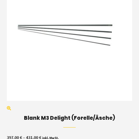
Blank M3 Delight (Forelle/Äsche)
Preisspanne:
397,00
€
–
431,00
€
inkl. MwSt.