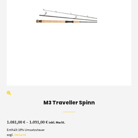
M3 Traveller Spinn
Preisspanne:
1.081,00
€
–
1.091,00
€
inkl. MwSt.
1.081,00 €
Enthält 19% Umsatzsteuer
bis
1.091,00 €
zzgl.
Versand