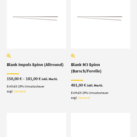
Blank Impuls Spinn (Allround)
Blank M3 Spinn
(Barsch/Forelle)
Preisspanne:
150,00
€
–
181,00
€
inkl. MwSt.
150,00 €
481,00
€
inkl. MwSt.
Enthält 19% Umsatzsteuer
bis
181,00 €
zzgl.
Versand
Enthält 19% Umsatzsteuer
zzgl.
Versand