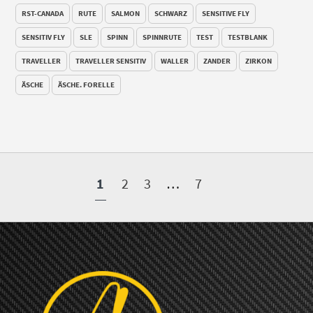
RST-CANADA
RUTE
SALMON
SCHWARZ
SENSITIVE FLY
SENSITIV FLY
SLE
SPINN
SPINNRUTE
TEST
TESTBLANK
TRAVELLER
TRAVELLER SENSITIV
WALLER
ZANDER
ZIRKON
ÄSCHE
ÄSCHE. FORELLE
1
2
3
…
7