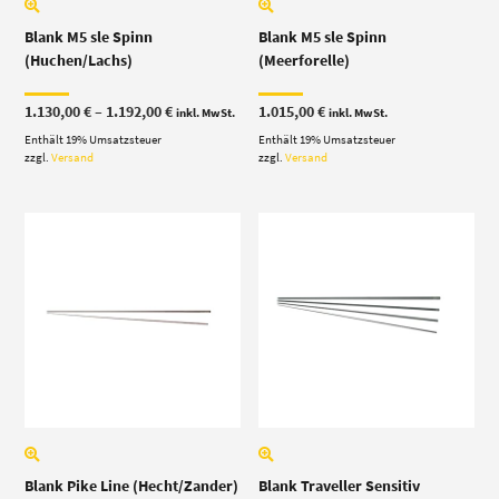
Blank M5 sle Spinn
Blank M5 sle Spinn
(Huchen/Lachs)
(Meerforelle)
Preisspanne:
1.130,00
€
–
1.192,00
€
1.015,00
€
inkl. MwSt.
inkl. MwSt.
1.130,00 €
Enthält 19% Umsatzsteuer
bis
Enthält 19% Umsatzsteuer
1.192,00 €
zzgl.
Versand
zzgl.
Versand
Blank Pike Line (Hecht/Zander)
Blank Traveller Sensitiv