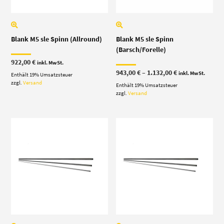
Blank M5 sle Spinn (Allround)
Blank M5 sle Spinn
(Barsch/Forelle)
922,00
€
inkl. MwSt.
Preisspanne:
943,00
€
–
1.132,00
€
inkl. MwSt.
Enthält 19% Umsatzsteuer
943,00 €
zzgl.
Versand
Enthält 19% Umsatzsteuer
bis
1.132,00 €
zzgl.
Versand