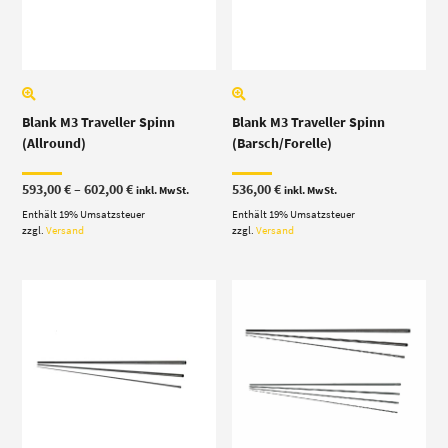
Blank M3 Traveller Spinn
Blank M3 Traveller Spinn
(Allround)
(Barsch/Forelle)
Preisspanne:
593,00
€
–
602,00
€
536,00
€
inkl. MwSt.
inkl. MwSt.
593,00 €
Enthält 19% Umsatzsteuer
bis
Enthält 19% Umsatzsteuer
602,00 €
zzgl.
Versand
zzgl.
Versand