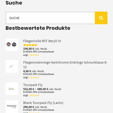
Suche
Suchen
nach:
Bestbewertete Produkte
Fliegenrolle RST Beryll III
194,00
€
inkl. MwSt.
Bewertet mit
5.00
von 5
Enthält 19% Umsatzsteuer
zzgl.
Versand
Fliegenrutenringe Hartchrome Endringe Schnurklasse 8-
12
4,60
€
inkl. MwSt.
Enthält 19% Umsatzsteuer
zzgl.
Versand
Tourpack Fly
Preisspanne:
–
552,00
€
680,00
€
inkl. MwSt.
552,00 €
Enthält 19% Umsatzsteuer
zzgl.
Versand
bis
680,00 €
Blank Tourpack Fly (Lachs)
290,00
€
inkl. MwSt.
Enthält 19% Umsatzsteuer