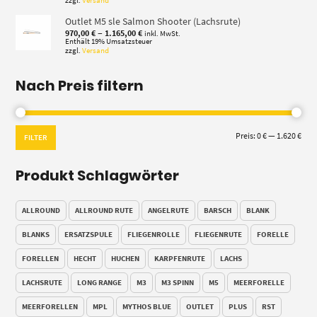
zzgl.
Versand
Outlet M5 sle Salmon Shooter (Lachsrute)
Preisspanne:
–
970,00
€
1.165,00
€
inkl. MwSt.
970,00 €
Enthält 19% Umsatzsteuer
zzgl.
Versand
bis
1.165,00 €
Nach Preis filtern
Min.
Max.
Preis:
0 €
—
1.620 €
FILTER
Prei
Prei
Produkt Schlagwörter
ALLROUND
ALLROUND RUTE
ANGELRUTE
BARSCH
BLANK
BLANKS
ERSATZSPULE
FLIEGENROLLE
FLIEGENRUTE
FORELLE
FORELLEN
HECHT
HUCHEN
KARPFENRUTE
LACHS
LACHSRUTE
LONG RANGE
M3
M3 SPINN
M5
MEERFORELLE
MEERFORELLEN
MPL
MYTHOS BLUE
OUTLET
PLUS
RST