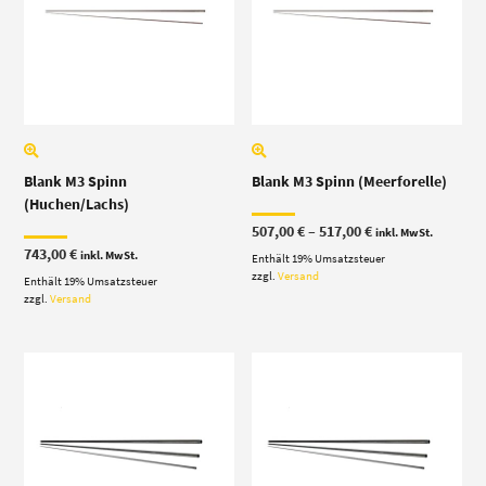
Blank M3 Spinn
Blank M3 Spinn (Meerforelle)
(Huchen/Lachs)
Preisspanne:
507,00
€
–
517,00
€
inkl. MwSt.
507,00 €
743,00
€
inkl. MwSt.
Enthält 19% Umsatzsteuer
bis
517,00 €
zzgl.
Versand
Enthält 19% Umsatzsteuer
zzgl.
Versand