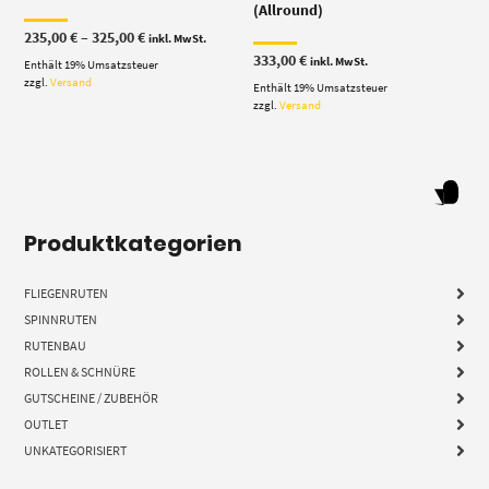
(Allround)
Preisspanne:
235,00
€
–
325,00
€
inkl. MwSt.
235,00 €
333,00
€
inkl. MwSt.
Enthält 19% Umsatzsteuer
bis
325,00 €
zzgl.
Versand
Enthält 19% Umsatzsteuer
zzgl.
Versand
Produktkategorien
FLIEGENRUTEN
SPINNRUTEN
RUTENBAU
ROLLEN & SCHNÜRE
GUTSCHEINE / ZUBEHÖR
OUTLET
UNKATEGORISIERT