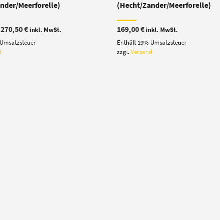
nder/Meerforelle)
(Hecht/Zander/Meerforelle)
Preisspanne:
–
270,50
€
169,00
€
inkl. MwSt.
inkl. MwSt.
191,50 €
 Umsatzsteuer
Enthält 19% Umsatzsteuer
bis
270,50 €
d
zzgl.
Versand