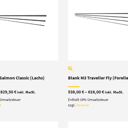
Salmon Classic (Lachs)
Blank M3 Traveller Fly (Forell
Preisspanne:
Preisspanne
–
829,50
€
538,00
€
–
616,00
€
inkl. MwSt.
inkl. MwSt.
806,00 €
538,00 €
 Umsatzsteuer
Enthält 19% Umsatzsteuer
bis
bis
829,50 €
616,00 €
d
zzgl.
Versand