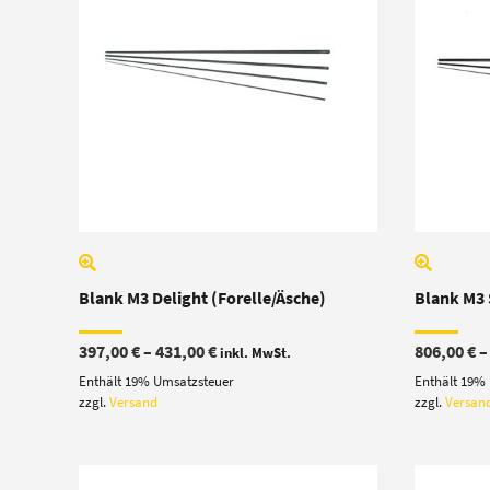
Blank M3 Delight (Forelle/Äsche)
Blank M3 
Preisspanne:
397,00
€
–
431,00
€
806,00
€
inkl. MwSt.
397,00 €
Enthält 19% Umsatzsteuer
Enthält 19%
bis
431,00 €
zzgl.
Versand
zzgl.
Versan