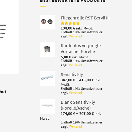
BESTBEWERTETE PRODUKTE
Fliegenrolle RST Beryll III
194,00
€
inkl. MwSt.
Bewertet mit
Enthält 19% Umsatzsteuer
5.00
von 5
zzgl.
Versand
Knotenlos verjüngte
Vorfächer Forelle
5,00
€
inkl. MwSt.
Enthält 19% Umsatzsteuer
zzgl.
Versand
Sensitiv Fly
Preisspanne:
–
347,00
€
415,00
€
inkl.
347,00 €
MwSt.
bis
Enthält 19% Umsatzsteuer
che)
zzgl.
Versand
415,00 €
Blank Sensitiv Fly
:
(Forelle/Äsche)
Preisspanne:
–
174,00
€
207,00
€
inkl.
174,00 €
MwSt.
bis
Enthält 19% Umsatzsteuer
zzgl.
Versand
207,00 €