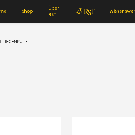
Über
me
Shop
Wissenswer
RST
FLIEGENRUTE“