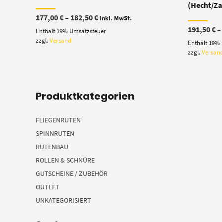
(Hecht/Za
Preisspanne:
177,00
€
–
182,50
€
inkl. MwSt.
177,00 €
191,50
€
Enthält 19% Umsatzsteuer
bis
182,50 €
zzgl.
Versand
Enthält 19%
zzgl.
Versan
Produktkategorien
FLIEGENRUTEN
SPINNRUTEN
RUTENBAU
ROLLEN & SCHNÜRE
GUTSCHEINE / ZUBEHÖR
OUTLET
UNKATEGORISIERT