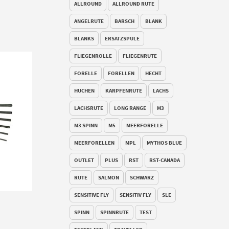
ALLROUND
ALLROUND RUTE
ANGELRUTE
BARSCH
BLANK
BLANKS
ERSATZSPULE
FLIEGENROLLE
FLIEGENRUTE
FORELLE
FORELLEN
HECHT
HUCHEN
KARPFENRUTE
LACHS
LACHSRUTE
LONG RANGE
M3
M3 SPINN
M5
MEERFORELLE
MEERFORELLEN
MPL
MYTHOS BLUE
OUTLET
PLUS
RST
RST-CANADA
RUTE
SALMON
SCHWARZ
SENSITIVE FLY
SENSITIV FLY
SLE
SPINN
SPINNRUTE
TEST