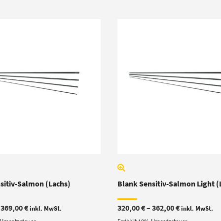
sitiv-Salmon (Lachs)
Blank Sensitiv-Salmon Light (
Preisspanne:
Preisspanne
–
369,00
€
320,00
€
–
362,00
€
inkl. MwSt.
inkl. MwSt.
272,00 €
320,00 €