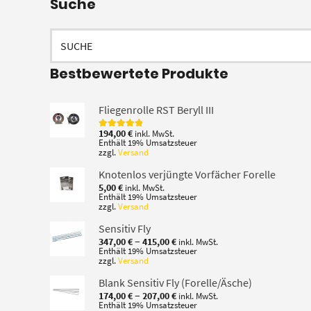
Suche
Suchen
nach:
Bestbewertete Produkte
Fliegenrolle RST Beryll III
194,00
€
inkl. MwSt.
Bewertet mit
Enthält 19% Umsatzsteuer
5.00
von 5
zzgl.
Versand
Knotenlos verjüngte Vorfächer Forelle
5,00
€
inkl. MwSt.
Enthält 19% Umsatzsteuer
zzgl.
Versand
Sensitiv Fly
Preisspanne:
–
347,00
€
415,00
€
inkl. MwSt.
347,00 €
Enthält 19% Umsatzsteuer
zzgl.
Versand
bis
415,00 €
Blank Sensitiv Fly (Forelle/Äsche)
Preisspanne:
–
174,00
€
207,00
€
inkl. MwSt.
174,00 €
Enthält 19% Umsatzsteuer