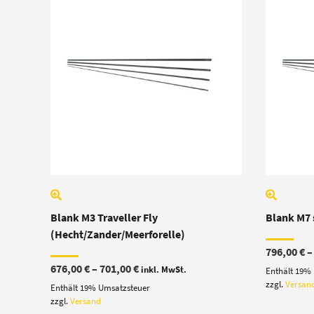
Blank M3 Traveller Fly
Blank M7 
(Hecht/Zander/Meerforelle)
796,00
€
Preisspanne:
676,00
€
–
701,00
€
inkl. MwSt.
Enthält 19%
676,00 €
zzgl.
Versan
Enthält 19% Umsatzsteuer
bis
701,00 €
zzgl.
Versand