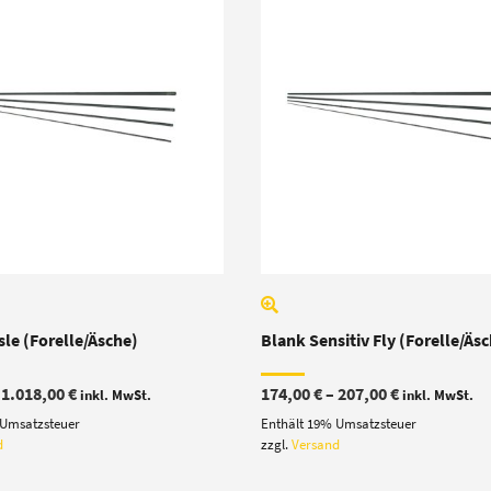
sle (Forelle/Äsche)
Blank Sensitiv Fly (Forelle/Äs
Preisspanne:
Preisspanne
–
1.018,00
€
174,00
€
–
207,00
€
inkl. MwSt.
inkl. MwSt.
796,00 €
174,00 €
 Umsatzsteuer
Enthält 19% Umsatzsteuer
bis
bis
1.018,00 €
207,00 €
d
zzgl.
Versand