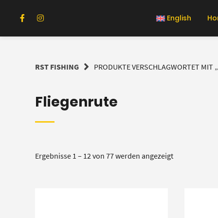
Springe
zum
English
Ho
Inhalt
RST FISHING
PRODUKTE VERSCHLAGWORTET MIT „
Fliegenrute
Ergebnisse 1 – 12 von 77 werden angezeigt