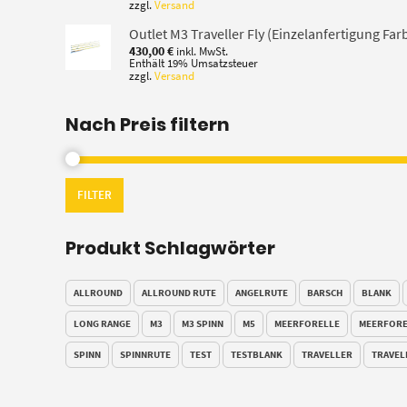
zzgl.
Versand
bis
207,00 €
Outlet M3 Traveller Fly (Einzelanfertigung Far
430,00
€
inkl. MwSt.
Enthält 19% Umsatzsteuer
zzgl.
Versand
Nach Preis filtern
FILTER
Produkt Schlagwörter
ALLROUND
ALLROUND RUTE
ANGELRUTE
BARSCH
BLANK
LONG RANGE
M3
M3 SPINN
M5
MEERFORELLE
MEERFORE
SPINN
SPINNRUTE
TEST
TESTBLANK
TRAVELLER
TRAVEL