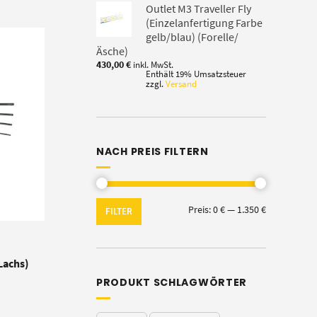
Outlet M3 Traveller Fly
(Einzelanfertigung Farbe
gelb/blau) (Forelle/
Äsche)
430,00
€
inkl. MwSt.
Enthält 19% Umsatzsteuer
zzgl.
Versand
NACH PREIS FILTERN
Min.
Max.
Preis:
0 €
—
1.350 €
FILTER
Preis
Preis
Lachs)
PRODUKT SCHLAGWÖRTER
: