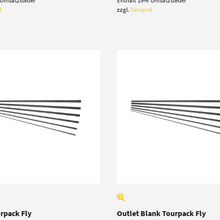
 Umsatzsteuer
Enthält 19% Umsatzsteuer
bis
bis
369,00 €
362,00 €
d
zzgl.
Versand
rpack Fly
Outlet Blank Tourpack Fly