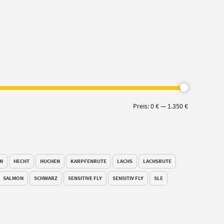
Min.
Max.
Preis:
0 €
—
1.350 €
Preis
Preis
N
HECHT
HUCHEN
KARPFENRUTE
LACHS
LACHSRUTE
SALMON
SCHWARZ
SENSITIVE FLY
SENSITIV FLY
SLE