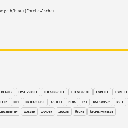
be gelb/blau) (Forelle/Äsche)
BLANKS
ERSATZSPULE
FLIEGENROLLE
FLIEGENRUTE
FORELLE
FORELLE
LLEN
MPL
MYTHOS BLUE
OUTLET
PLUS
RST
RST-CANADA
RUTE
LER SENSITIV
WALLER
ZANDER
ZIRKON
ÄSCHE
ÄSCHE. FORELLE