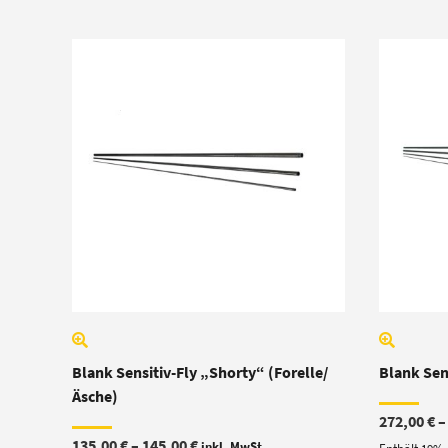
Blank Sensitiv-Fly „Shorty“ (Forelle/
Blank Sen
Äsche)
272,00
€
Preisspanne:
135,00
€
–
145,00
€
inkl. MwSt.