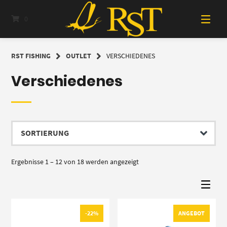
Springe
zum
0
Inhalt
RST FISHING
OUTLET
VERSCHIEDENES
Verschiedenes
Ergebnisse 1 – 12 von 18 werden angezeigt
-22%
ANGEBOT