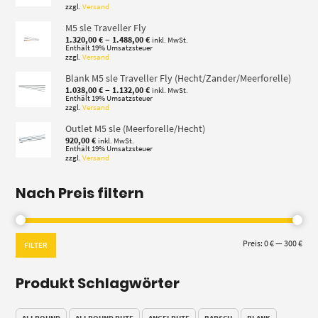
zzgl.
Versand
M5 sle Traveller Fly
Preisspanne:
–
1.320,00
€
1.488,00
€
inkl. MwSt.
1.320,00 €
Enthält 19% Umsatzsteuer
zzgl.
Versand
bis
1.488,00 €
Blank M5 sle Traveller Fly (Hecht/Zander/Meerforelle)
Preisspanne:
–
1.038,00
€
1.132,00
€
inkl. MwSt.
1.038,00 €
Enthält 19% Umsatzsteuer
zzgl.
Versand
bis
1.132,00 €
Outlet M5 sle (Meerforelle/Hecht)
920,00
€
inkl. MwSt.
Enthält 19% Umsatzsteuer
zzgl.
Versand
Nach Preis filtern
Min.
Max.
Preis:
0 €
—
300 €
FILTER
Prei
Prei
Produkt Schlagwörter
ALLROUND
ALLROUND RUTE
ANGELRUTE
BARSCH
BLANK