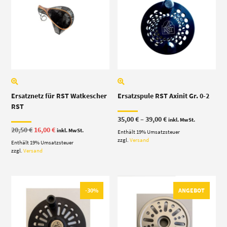
Ersatznetz für RST Watkescher
Ersatzspule RST Axinit Gr. 0-2
RST
Preisspanne:
35,00
€
–
39,00
€
inkl. MwSt.
35,00 €
Ursprünglicher
Aktueller
20,50
€
16,00
€
inkl. MwSt.
Enthält 19% Umsatzsteuer
bis
Preis
Preis
39,00 €
zzgl.
Versand
Enthält 19% Umsatzsteuer
war:
ist:
20,50 €
16,00 €.
zzgl.
Versand
-30%
ANGEBOT