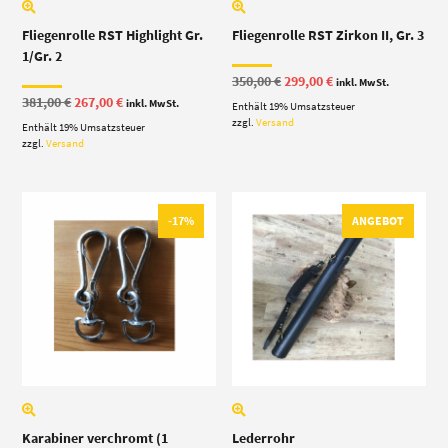
Fliegenrolle RST Highlight Gr.
Fliegenrolle RST Zirkon II, Gr. 3
1/Gr. 2
Ursprünglicher
Aktueller
350,00
€
299,00
€
inkl. MwSt.
Preis
Preis
Ursprünglicher
Aktueller
381,00
€
267,00
€
inkl. MwSt.
Enthält 19% Umsatzsteuer
war:
ist:
Preis
Preis
350,00 €
299,00 €.
zzgl.
Versand
Enthält 19% Umsatzsteuer
war:
ist:
381,00 €
267,00 €.
zzgl.
Versand
-17%
ANGEBOT
Karabiner verchromt (1
Lederrohr