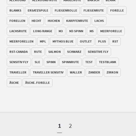
BLANKS
ERSATZSPULE
FLIEGENROLLE
FLIEGENRUTE
FORELLE
FORELLEN
HECHT
HUCHEN
KARPFENRUTE
LACHS
LACHSRUTE
LONG RANGE
M3
M3 SPINN
M5
MEERFORELLE
MEERFORELLEN
MPL
MYTHOS BLUE
OUTLET
PLUS
RST
RST-CANADA
RUTE
SALMON
SCHWARZ
SENSITIVE FLY
SENSITIV FLY
SLE
SPINN
SPINNRUTE
TEST
TESTBLANK
TRAVELLER
TRAVELLER SENSITIV
WALLER
ZANDER
ZIRKON
ÄSCHE
ÄSCHE. FORELLE
1
2