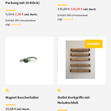
Packung mit 10 Stück)
Ursprünglicher
Aktueller
135,00
€
120,00
€
inkl. MwSt.
Preis
Preis
Ursprünglicher
Aktueller
9,50
€
7,90
€
inkl. MwSt.
Enthält 19% Umsatzsteuer
war:
ist:
Preis
Preis
135,00 €
120,00 €.
zzgl.
Versand
Enthält 19% Umsatzsteuer
war:
ist:
9,50 €
7,90 €.
zzgl.
Versand
ANGEBOT
Magnet Kescherhalter
Outlet Korkgriffe mit
Holzabschluß
21,50
€
inkl. MwSt.