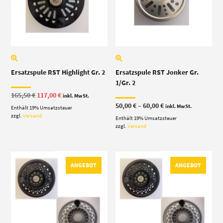
Ersatzspule RST Highlight Gr. 2
Ersatzspule RST Jonker Gr.
1/Gr. 2
Ursprünglicher
Aktueller
165,50
€
117,00
€
inkl. MwSt.
Preis
Preis
Preisspanne:
50,00
€
–
60,00
€
inkl. MwSt.
Enthält 19% Umsatzsteuer
war:
ist:
50,00 €
165,50 €
117,00 €.
zzgl.
Versand
Enthält 19% Umsatzsteuer
bis
60,00 €
zzgl.
Versand
ANGEBOT
ANGEBOT