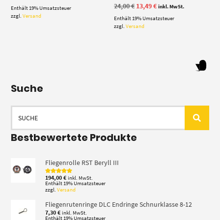
Ursprünglicher
Aktueller
24,00
€
13,49
€
inkl. MwSt.
Enthält 19% Umsatzsteuer
Preis
Preis
zzgl.
Versand
Enthält 19% Umsatzsteuer
war:
ist:
24,00 €
13,49 €.
zzgl.
Versand
Suche
Suchen
nach:
Bestbewertete Produkte
Fliegenrolle RST Beryll III
194,00
€
inkl. MwSt.
Bewertet mit
5.00
von 5
Enthält 19% Umsatzsteuer
zzgl.
Versand
Fliegenrutenringe DLC Endringe Schnurklasse 8-12
7,30
€
inkl. MwSt.
Enthält 19% Umsatzsteuer