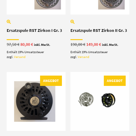
Ersatzspule RST Zirkon I Gr. 3
Ersatzspule RST Zirkon II Gr. 3
Ursprünglicher
Aktueller
Ursprünglicher
Aktueller
97,50
€
80,00
€
190,00
€
149,00
€
inkl. MwSt.
inkl. MwSt.
Preis
Preis
Preis
Preis
Enthält 19% Umsatzsteuer
war:
ist:
Enthält 19% Umsatzsteuer
war:
ist:
97,50 €
80,00 €.
190,00 €
149,00 €.
zzgl.
Versand
zzgl.
Versand
ANGEBOT
ANGEBOT