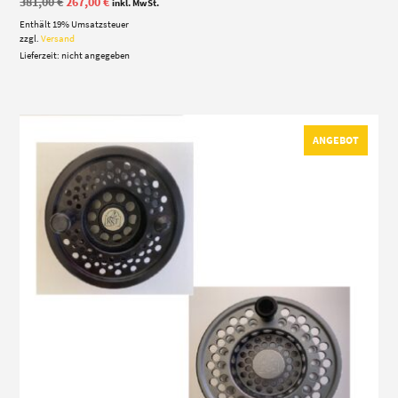
Ursprünglicher
Aktueller
381,00
€
267,00
€
inkl. MwSt.
Preis
Preis
Enthält 19% Umsatzsteuer
war:
ist:
381,00 €
267,00 €.
zzgl.
Versand
Lieferzeit: nicht angegeben
ANGEBOT