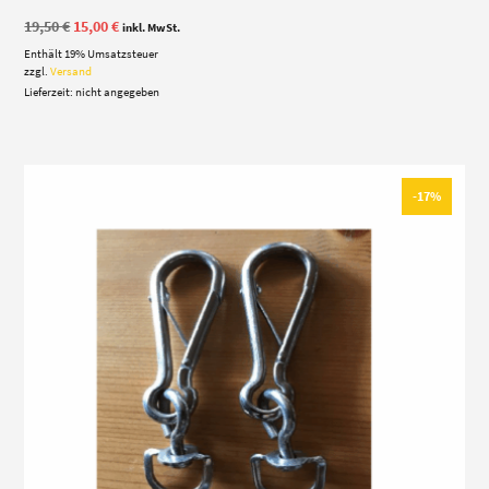
Ursprünglicher
Aktueller
19,50
€
15,00
€
inkl. MwSt.
Preis
Preis
Enthält 19% Umsatzsteuer
war:
ist:
19,50 €
15,00 €.
zzgl.
Versand
Lieferzeit: nicht angegeben
-17%