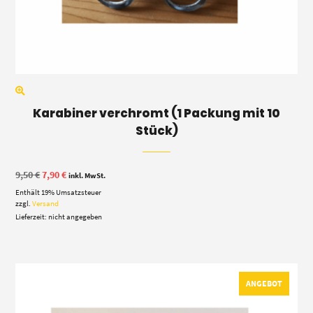
Karabiner verchromt (1 Packung mit 10
Stück)
Ursprünglicher
Aktueller
9,50
€
7,90
€
inkl. MwSt.
Preis
Preis
Enthält 19% Umsatzsteuer
war:
ist:
9,50 €
7,90 €.
zzgl.
Versand
Lieferzeit: nicht angegeben
ANGEBOT