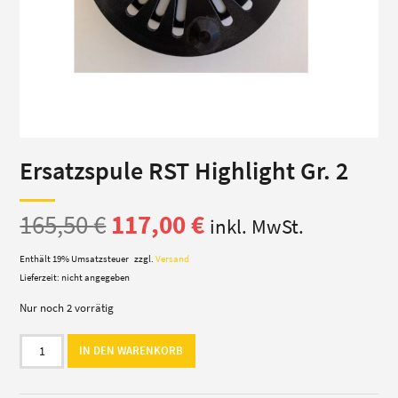
Ersatzspule RST Highlight Gr. 2
Ursprünglicher
Aktueller
165,50
€
117,00
€
inkl. MwSt.
Preis
Preis
Enthält 19% Umsatzsteuer
zzgl.
Versand
Lieferzeit: nicht angegeben
war:
ist:
Nur noch 2 vorrätig
165,50 €
117,00 €.
Ersatzspule
IN DEN WARENKORB
RST
Highlight
Gr.