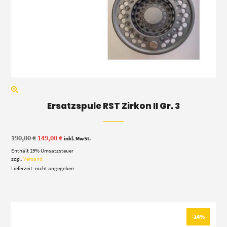
Ersatzspule RST Zirkon II Gr. 3
Ursprünglicher
Aktueller
190,00
€
149,00
€
inkl. MwSt.
Preis
Preis
Enthält 19% Umsatzsteuer
war:
ist:
190,00 €
149,00 €.
zzgl.
Versand
Lieferzeit: nicht angegeben
-24%