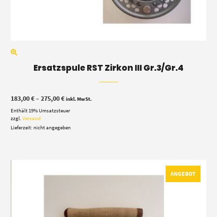
Ersatzspule RST Zirkon III Gr.3/Gr.4
Preisspanne:
183,00
€
–
275,00
€
inkl. MwSt.
183,00 €
Enthält 19% Umsatzsteuer
bis
275,00 €
zzgl.
Versand
Lieferzeit: nicht angegeben
ANGEBOT