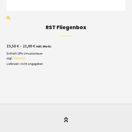
RST Fliegenbox
Preisspanne:
19,50
€
–
21,00
€
inkl. MwSt.
19,50 €
Enthält 19% Umsatzsteuer
bis
21,00 €
zzgl.
Versand
Lieferzeit: nicht angegeben