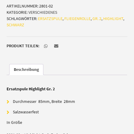
ARTIKELNUMMER:
2801-02
2
KATEGORIE:
VERSCHIEDENES
Menge
SCHLAGWÖRTER:
ERSATZSPULE
,
FLIEGENROLLE
,
GR. 2
,
HIGHLIGHT
,
SCHWARZ
PRODUKT TEILEN:
Beschreibung
Ersatzspule Highlight Gr. 2
Durchmesser 85mm, Breite 28mm
Salzwasserfest
In Größe