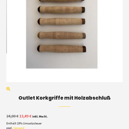
Outlet Korkgriffe mit Holzabschluß
Ursprünglicher
Aktueller
24,00
€
13,49
€
inkl. MwSt.
Preis
Preis
Enthält 19% Umsatzsteuer
war:
ist:
24,00 €
13,49 €.
zzgl.
Versand