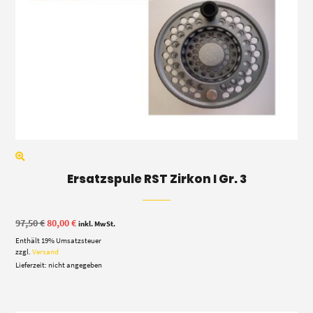
Ersatzspule RST Zirkon I Gr. 3
Ursprünglicher
Aktueller
97,50
€
80,00
€
inkl. MwSt.
Preis
Preis
Enthält 19% Umsatzsteuer
war:
ist:
97,50 €
80,00 €.
zzgl.
Versand
Lieferzeit: nicht angegeben