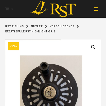
Springe
zum
0
Inhalt
RST FISHING
OUTLET
VERSCHIEDENES
ERSATZSPULE RST HIGHLIGHT GR. 2
-30%