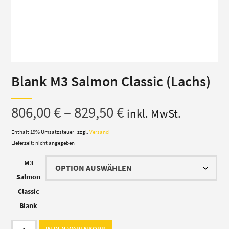
Blank M3 Salmon Classic (Lachs)
Preisspanne:
806,00
€
–
829,50
€
inkl. MwSt.
806,00 €
Enthält 19% Umsatzsteuer
zzgl.
Versand
Lieferzeit: nicht angegeben
bis
M3
829,50 €
Salmon
Classic
Blank
Blank