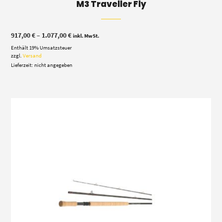
M3 Traveller Fly
Preisspanne:
917,00
€
–
1.077,00
€
inkl. MwSt.
917,00 €
Enthält 19% Umsatzsteuer
bis
1.077,00 €
zzgl.
Versand
Lieferzeit: nicht angegeben