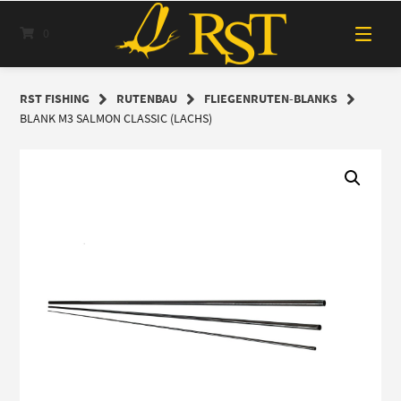
Springe
zum
0
Inhalt
RST FISHING
RUTENBAU
FLIEGENRUTEN-BLANKS
BLANK M3 SALMON CLASSIC (LACHS)