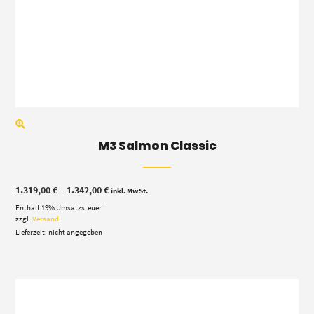
M3 Salmon Classic
Preisspanne:
1.319,00
€
–
1.342,00
€
inkl. MwSt.
1.319,00 €
Enthält 19% Umsatzsteuer
bis
1.342,00 €
zzgl.
Versand
Lieferzeit: nicht angegeben