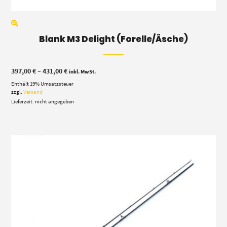
Blank M3 Delight (Forelle/Äsche)
Preisspanne:
397,00
€
–
431,00
€
inkl. MwSt.
397,00 €
Enthält 19% Umsatzsteuer
bis
431,00 €
zzgl.
Versand
Lieferzeit: nicht angegeben