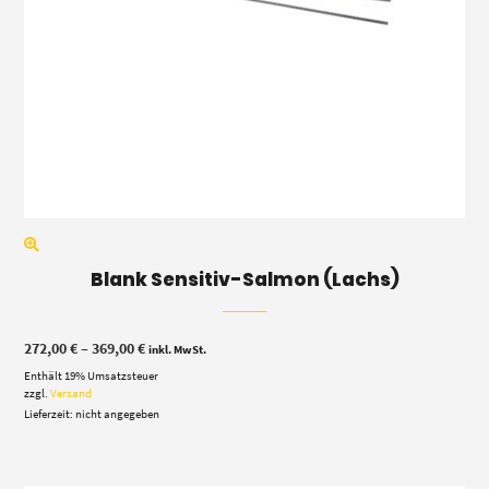
Blank Sensitiv-Salmon (Lachs)
Preisspanne:
272,00
€
–
369,00
€
inkl. MwSt.
272,00 €
Enthält 19% Umsatzsteuer
bis
369,00 €
zzgl.
Versand
Lieferzeit: nicht angegeben