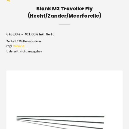
Blank M3 Traveller Fly
(Hecht/Zander/Meerforelle)
Preisspanne:
676,00
€
–
701,00
€
inkl. MwSt.
676,00 €
Enthält 19% Umsatzsteuer
bis
701,00 €
zzgl.
Versand
Lieferzeit: nicht angegeben