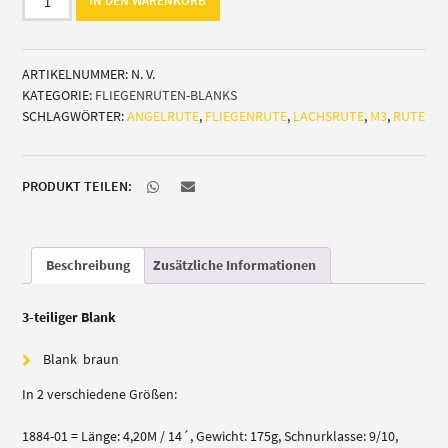
IN DEN WARENKORB
M3
Salmon
Classic
ARTIKELNUMMER:
N. V.
(Lachs)
KATEGORIE:
FLIEGENRUTEN-BLANKS
Menge
SCHLAGWÖRTER:
ANGELRUTE
,
FLIEGENRUTE
,
LACHSRUTE
,
M3
,
RUTE
PRODUKT TEILEN:
Beschreibung
Zusätzliche Informationen
3-teiliger Blank
Blank braun
In 2 verschiedene Größen:
1884-01 = Länge: 4,20M / 14´, Gewicht: 175g, Schnurklasse: 9/10,