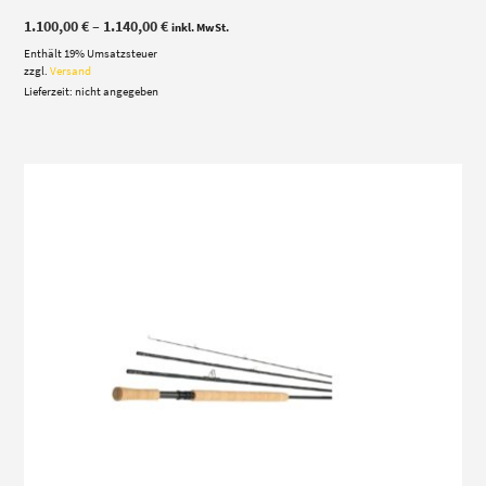
Preisspanne:
1.100,00
€
–
1.140,00
€
inkl. MwSt.
1.100,00 €
Enthält 19% Umsatzsteuer
bis
1.140,00 €
zzgl.
Versand
Lieferzeit: nicht angegeben