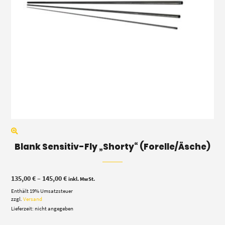
Blank Sensitiv-Fly „Shorty“ (Forelle/Äsche)
Preisspanne:
135,00
€
–
145,00
€
inkl. MwSt.
135,00 €
Enthält 19% Umsatzsteuer
bis
145,00 €
zzgl.
Versand
Lieferzeit: nicht angegeben