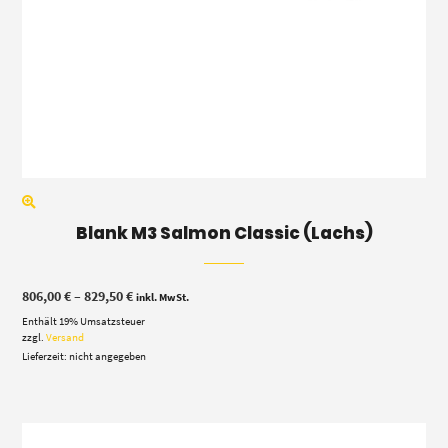
Blank M3 Salmon Classic (Lachs)
Preisspanne:
806,00
€
–
829,50
€
inkl. MwSt.
806,00 €
Enthält 19% Umsatzsteuer
bis
829,50 €
zzgl.
Versand
Lieferzeit: nicht angegeben