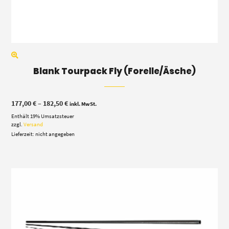
Blank Tourpack Fly (Forelle/Äsche)
Preisspanne:
177,00
€
–
182,50
€
inkl. MwSt.
177,00 €
Enthält 19% Umsatzsteuer
bis
182,50 €
zzgl.
Versand
Lieferzeit: nicht angegeben