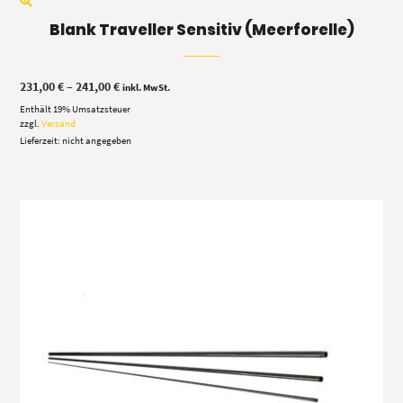
Blank Traveller Sensitiv (Meerforelle)
Preisspanne:
231,00
€
–
241,00
€
inkl. MwSt.
231,00 €
Enthält 19% Umsatzsteuer
bis
241,00 €
zzgl.
Versand
Lieferzeit: nicht angegeben