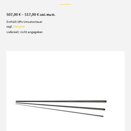
Preisspanne:
507,00
€
–
517,00
€
inkl. MwSt.
507,00 €
Enthält 19% Umsatzsteuer
bis
517,00 €
zzgl.
Versand
Lieferzeit: nicht angegeben