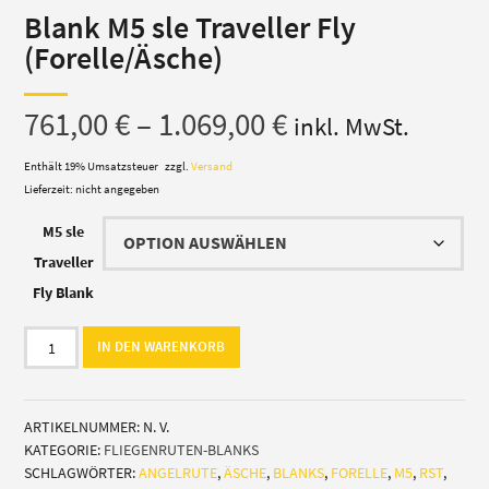
Blank M5 sle Traveller Fly
(Forelle/Äsche)
Preisspanne:
761,00
€
–
1.069,00
€
inkl. MwSt.
761,00 €
Enthält 19% Umsatzsteuer
zzgl.
Versand
Lieferzeit: nicht angegeben
bis
M5 sle
1.069,00 €
Traveller
Fly Blank
Blank
IN DEN WARENKORB
M5
sle
Traveller
ARTIKELNUMMER:
N. V.
Fly
KATEGORIE:
FLIEGENRUTEN-BLANKS
(Forelle/
SCHLAGWÖRTER:
ANGELRUTE
,
ÄSCHE
,
BLANKS
,
FORELLE
,
M5
,
RST
,
Äsche)