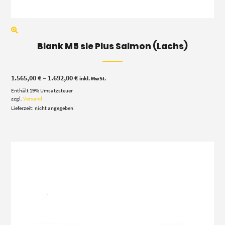
Blank M5 sle Plus Salmon (Lachs)
Preisspanne:
1.565,00
€
–
1.692,00
€
inkl. MwSt.
1.565,00 €
Enthält 19% Umsatzsteuer
bis
1.692,00 €
zzgl.
Versand
Lieferzeit: nicht angegeben