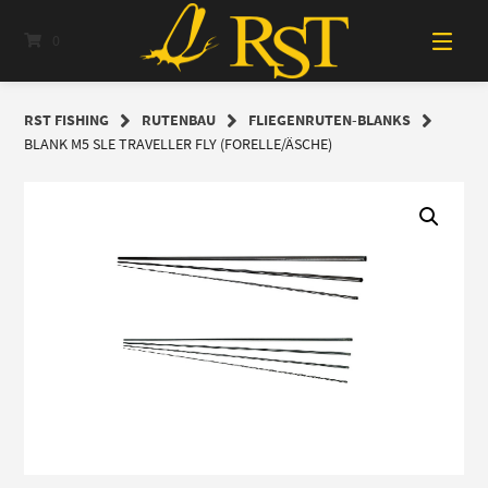
Springe
zum
0
Inhalt
RST FISHING
RUTENBAU
FLIEGENRUTEN-BLANKS
BLANK M5 SLE TRAVELLER FLY (FORELLE/ÄSCHE)