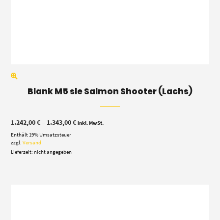
Blank M5 sle Salmon Shooter (Lachs)
Preisspanne:
1.242,00
€
–
1.343,00
€
inkl. MwSt.
1.242,00 €
Enthält 19% Umsatzsteuer
bis
1.343,00 €
zzgl.
Versand
Lieferzeit: nicht angegeben