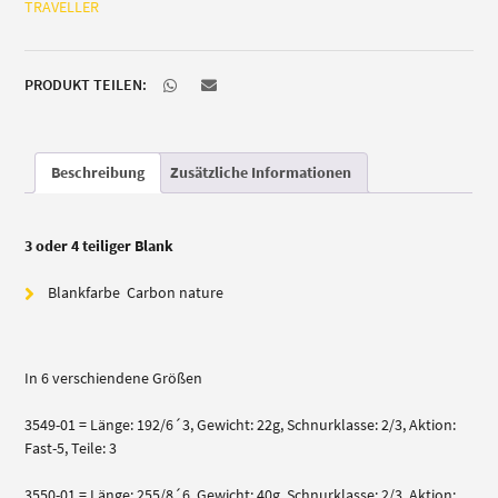
TRAVELLER
Menge
PRODUKT TEILEN:
Beschreibung
Zusätzliche Informationen
3 oder 4 teiliger Blank
Blankfarbe Carbon nature
In 6 verschiendene Größen
3549-01 = Länge: 192/6´3, Gewicht: 22g, Schnurklasse: 2/3, Aktion:
Fast-5, Teile: 3
3550-01 = Länge: 255/8´6, Gewicht: 40g, Schnurklasse: 2/3, Aktion: