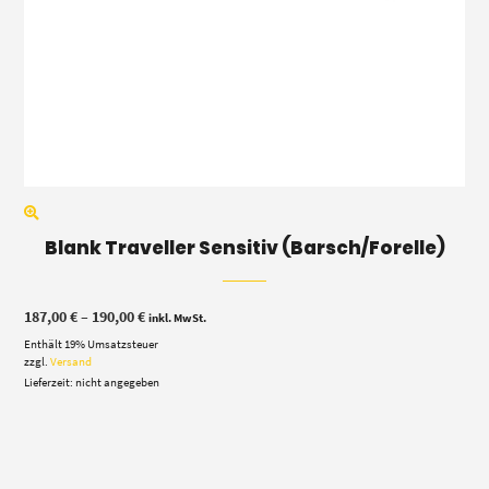
Blank Traveller Sensitiv (Barsch/Forelle)
Preisspanne:
187,00
€
–
190,00
€
inkl. MwSt.
187,00 €
Enthält 19% Umsatzsteuer
bis
190,00 €
zzgl.
Versand
Lieferzeit: nicht angegeben