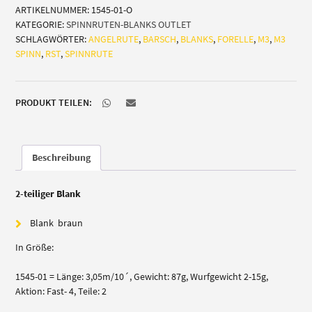
ARTIKELNUMMER:
1545-01-O
3,05m/10
KATEGORIE:
SPINNRUTEN-BLANKS OUTLET
´
SCHLAGWÖRTER:
ANGELRUTE
,
BARSCH
,
BLANKS
,
FORELLE
,
M3
,
M3
(Barsch/Forelle)
SPINN
,
RST
,
SPINNRUTE
Menge
PRODUKT TEILEN:
Beschreibung
2-teiliger Blank
Blank braun
In Größe:
1545-01 = Länge: 3,05m/10´, Gewicht: 87g, Wurfgewicht 2-15g,
Aktion: Fast- 4, Teile: 2