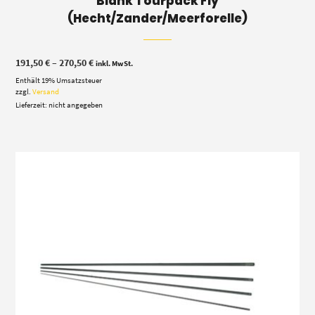
Blank Tourpack Fly
(Hecht/Zander/Meerforelle)
Preisspanne:
191,50
€
–
270,50
€
inkl. MwSt.
191,50 €
Enthält 19% Umsatzsteuer
bis
270,50 €
zzgl.
Versand
Lieferzeit: nicht angegeben