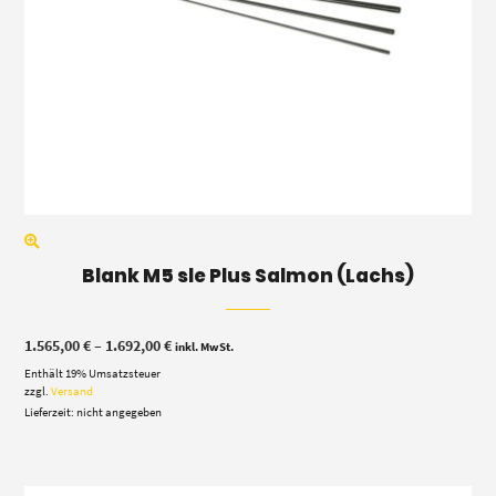
Blank M5 sle Plus Salmon (Lachs)
Preisspanne:
1.565,00
€
–
1.692,00
€
inkl. MwSt.
1.565,00 €
Enthält 19% Umsatzsteuer
bis
1.692,00 €
zzgl.
Versand
Lieferzeit: nicht angegeben