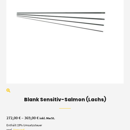
Blank Sensitiv-Salmon (Lachs)
Preisspanne:
272,00
€
–
369,00
€
inkl. MwSt.
272,00 €
Enthält 19% Umsatzsteuer
bis
369,00 €
zzgl.
Versand