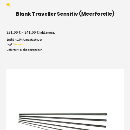
Blank Traveller Sensitiv (Meerforelle)
Preisspanne:
231,00
€
–
241,00
€
inkl. MwSt.
231,00 €
Enthält 19% Umsatzsteuer
bis
241,00 €
zzgl.
Versand
Lieferzeit: nicht angegeben