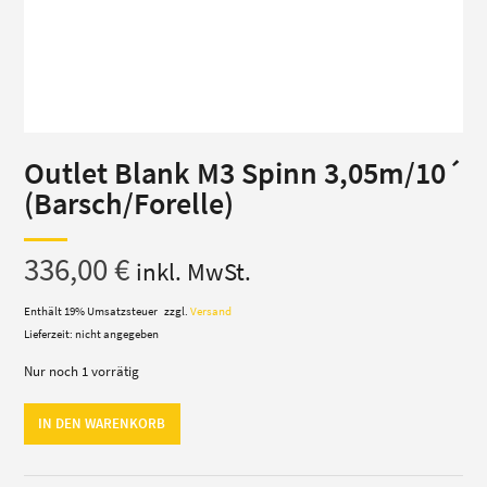
Outlet Blank M3 Spinn 3,05m/10´
(Barsch/Forelle)
336,00
€
inkl. MwSt.
Enthält 19% Umsatzsteuer
zzgl.
Versand
Lieferzeit: nicht angegeben
Nur noch 1 vorrätig
Outlet
IN DEN WARENKORB
Blank
M3
Spinn