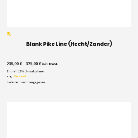
Blank Pike Line (Hecht/Zander)
Preisspanne:
235,00
€
–
325,00
€
inkl. MwSt.
235,00 €
Enthält 19% Umsatzsteuer
bis
325,00 €
zzgl.
Versand
Lieferzeit: nicht angegeben