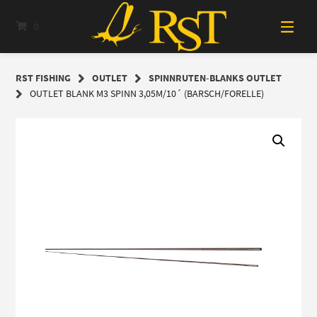
Springe
zum
0
Inhalt
RST FISHING
OUTLET
SPINNRUTEN-BLANKS OUTLET
OUTLET BLANK M3 SPINN 3,05M/10´ (BARSCH/FORELLE)