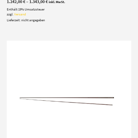
Preisspanne:
1.242,00
€
–
1.343,00
€
inkl. MwSt.
1.242,00 €
Enthält 19% Umsatzsteuer
bis
1.343,00 €
zzgl.
Versand
Lieferzeit: nicht angegeben