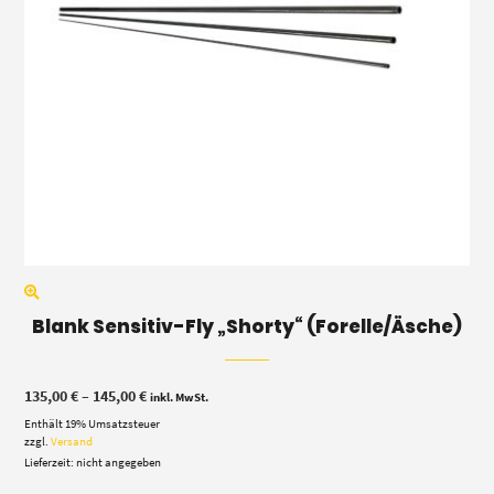
Blank Sensitiv-Fly „Shorty“ (Forelle/Äsche)
Preisspanne:
135,00
€
–
145,00
€
inkl. MwSt.
135,00 €
Enthält 19% Umsatzsteuer
bis
145,00 €
zzgl.
Versand
Lieferzeit: nicht angegeben