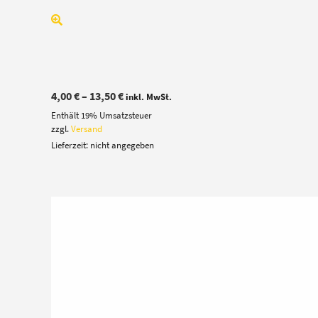
Preisspanne:
4,00
€
–
13,50
€
inkl. MwSt.
4,00 €
Enthält 19% Umsatzsteuer
bis
13,50 €
zzgl.
Versand
Lieferzeit: nicht angegeben