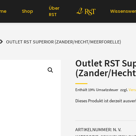
Über
me
Shop
Wissenswer
RST
OUTLET RST SUPERIOR (ZANDER/HECHT/MEERFORELLE)
Outlet RST Su
(Zander/Hecht
Enthält 19% Umsatzsteuer
zzgl.
Ver
Dieses Produkt ist derzeit ausve
ARTIKELNUMMER:
N. V.