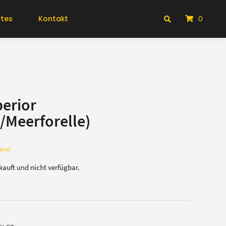
tes
Kontakt
0
perior
/Meerforelle)
sand
rkauft und nicht verfügbar.