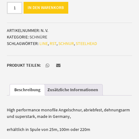
RST
IN DEN WARENKORB
Steelhead-
Line
Menge
ARTIKELNUMMER:
N. V.
KATEGORIE:
SCHNÜRE
SCHLAGWÖRTER:
LINE
,
RST
,
SCHNUR
,
STEELHEAD
PRODUKT TEILEN:
Beschreibung
Zusätzliche Informationen
High performance monofile Angelschnur, abriebfest, dehnungsarm
und superstark, made in Germany,
erhältlich in Spule von 25m, 100m oder 220m