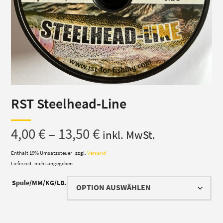
RST Steelhead-Line
Preisspanne:
4,00
€
–
13,50
€
inkl. MwSt.
4,00 €
Enthält 19% Umsatzsteuer
zzgl.
Versand
Lieferzeit: nicht angegeben
bis
Spule/MM/KG/LB.
13,50 €