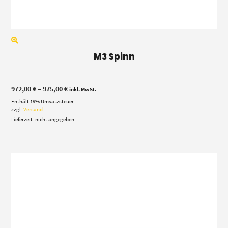
M3 Spinn
Preisspanne:
972,00
€
–
975,00
€
inkl. MwSt.
972,00 €
Enthält 19% Umsatzsteuer
bis
975,00 €
zzgl.
Versand
Lieferzeit: nicht angegeben