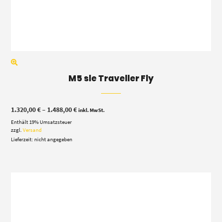
M5 sle Traveller Fly
Preisspanne:
1.320,00
€
–
1.488,00
€
inkl. MwSt.
1.320,00 €
Enthält 19% Umsatzsteuer
bis
1.488,00 €
zzgl.
Versand
Lieferzeit: nicht angegeben