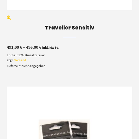
Traveller Sensitiv
Preisspanne:
491,00
€
–
496,00
€
inkl. MwSt.
491,00 €
Enthält 19% Umsatzsteuer
bis
496,00 €
zzgl.
Versand
Lieferzeit: nicht angegeben