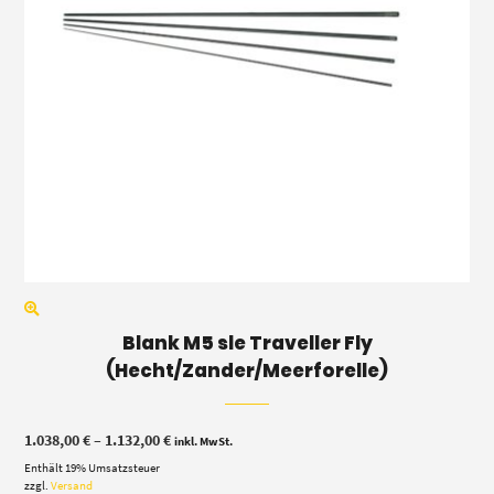
Blank M5 sle Traveller Fly
(Hecht/Zander/Meerforelle)
Preisspanne:
1.038,00
€
–
1.132,00
€
inkl. MwSt.
1.038,00 €
Enthält 19% Umsatzsteuer
bis
1.132,00 €
zzgl.
Versand