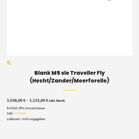
Blank M5 sle Traveller Fly
(Hecht/Zander/Meerforelle)
Preisspanne:
1.038,00
€
–
1.132,00
€
inkl. MwSt.
1.038,00 €
Enthält 19% Umsatzsteuer
bis
1.132,00 €
zzgl.
Versand
Lieferzeit: nicht angegeben