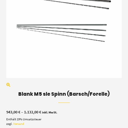
Blank M5 sle Spinn (Barsch/Forelle)
Preisspanne:
943,00
€
–
1.132,00
€
inkl. MwSt.
943,00 €
Enthält 19% Umsatzsteuer
bis
1.132,00 €
zzgl.
Versand