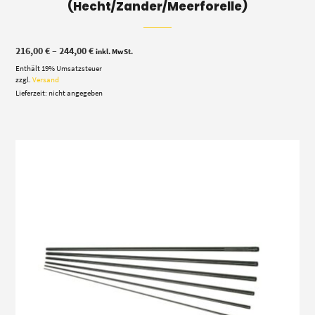
(Hecht/Zander/Meerforelle)
Preisspanne:
216,00
€
–
244,00
€
inkl. MwSt.
216,00 €
Enthält 19% Umsatzsteuer
bis
244,00 €
zzgl.
Versand
Lieferzeit: nicht angegeben