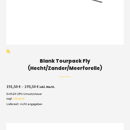
Blank Tourpack Fly
(Hecht/Zander/Meerforelle)
Preisspanne:
191,50
€
–
270,50
€
inkl. MwSt.
191,50 €
Enthält 19% Umsatzsteuer
bis
270,50 €
zzgl.
Versand
Lieferzeit: nicht angegeben