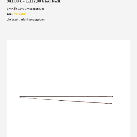
Preisspanne:
943,00
€
–
1.132,00
€
inkl. MwSt.
943,00 €
Enthält 19% Umsatzsteuer
bis
1.132,00 €
zzgl.
Versand
Lieferzeit: nicht angegeben