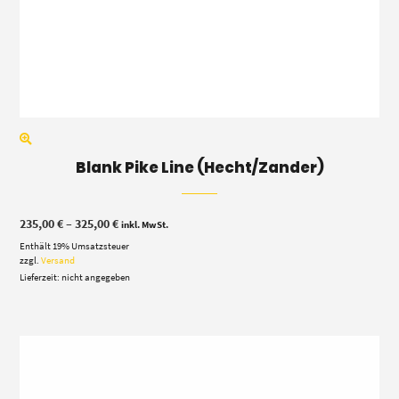
Blank Pike Line (Hecht/Zander)
Preisspanne:
235,00
€
–
325,00
€
inkl. MwSt.
235,00 €
Enthält 19% Umsatzsteuer
bis
325,00 €
zzgl.
Versand
Lieferzeit: nicht angegeben