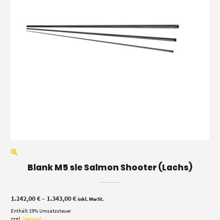
Blank M5 sle Salmon Shooter (Lachs)
Preisspanne:
1.242,00
€
–
1.343,00
€
inkl. MwSt.
1.242,00 €
Enthält 19% Umsatzsteuer
bis
1.343,00 €
zzgl.
Versand