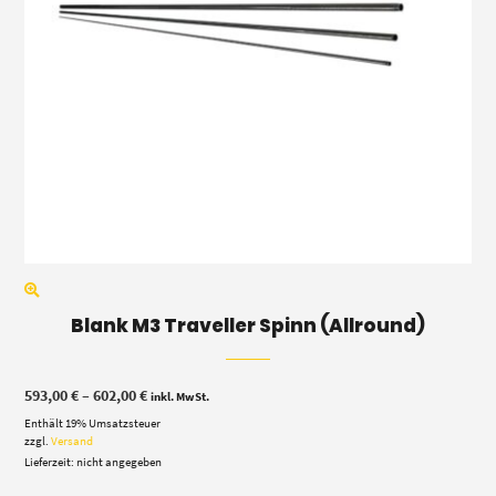
Blank M3 Traveller Spinn (Allround)
Preisspanne:
593,00
€
–
602,00
€
inkl. MwSt.
593,00 €
Enthält 19% Umsatzsteuer
bis
602,00 €
zzgl.
Versand
Lieferzeit: nicht angegeben