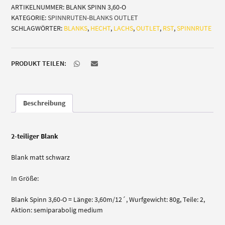
ARTIKELNUMMER:
BLANK SPINN 3,60-O
´
KATEGORIE:
SPINNRUTEN-BLANKS OUTLET
(Hecht/Lachs)
SCHLAGWÖRTER:
BLANKS
,
HECHT
,
LACHS
,
OUTLET
,
RST
,
SPINNRUTE
Menge
PRODUKT TEILEN:
Beschreibung
2-teiliger Blank
Blank matt schwarz
In Größe:
Blank Spinn 3,60-O = Länge: 3,60m/12´, Wurfgewicht: 80g, Teile: 2,
Aktion: semiparabolig medium