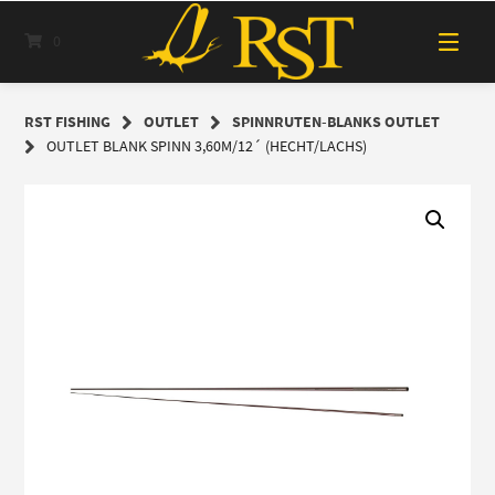
Springe
zum
0
Inhalt
RST FISHING
OUTLET
SPINNRUTEN-BLANKS OUTLET
OUTLET BLANK SPINN 3,60M/12´ (HECHT/LACHS)