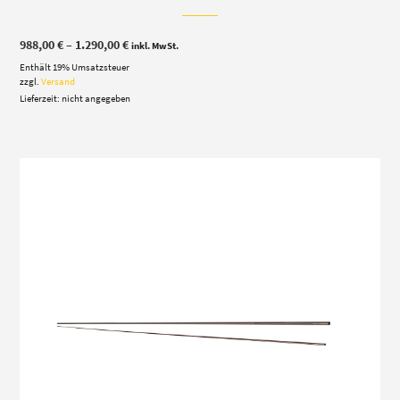
Preisspanne:
988,00
€
–
1.290,00
€
inkl. MwSt.
988,00 €
Enthält 19% Umsatzsteuer
bis
1.290,00 €
zzgl.
Versand
Lieferzeit: nicht angegeben