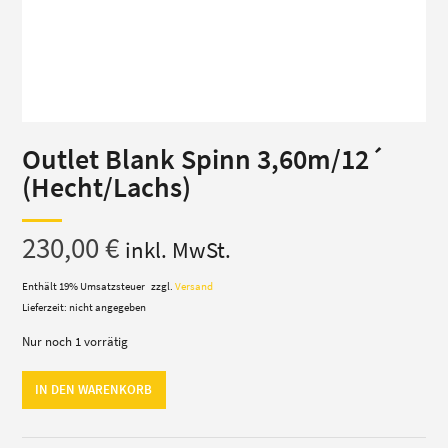
Outlet Blank Spinn 3,60m/12´
(Hecht/Lachs)
230,00
€
inkl. MwSt.
Enthält 19% Umsatzsteuer
zzgl.
Versand
Lieferzeit: nicht angegeben
Nur noch 1 vorrätig
Outlet
IN DEN WARENKORB
Blank
Spinn
3,60m/12