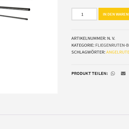
Blank
IN DEN WARE
M5
sle
Salmon
ARTIKELNUMMER:
N. V.
Shooter
KATEGORIE:
FLIEGENRUTEN-
(Lachs)
SCHLAGWÖRTER:
ANGELRUT
Menge
PRODUKT TEILEN: