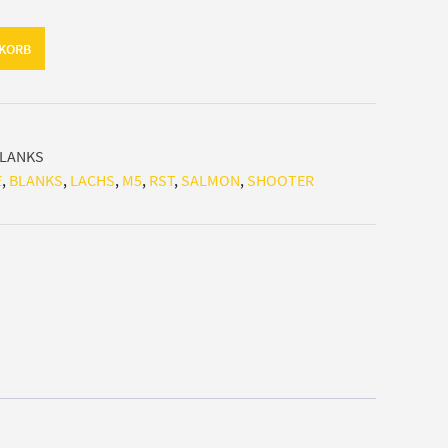
NKORB
BLANKS
E
,
BLANKS
,
LACHS
,
M5
,
RST
,
SALMON
,
SHOOTER