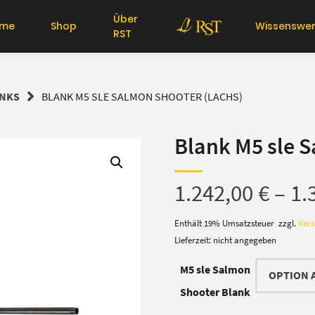
Über
me
Shop
Wissenswer
RST
ANKS
BLANK M5 SLE SALMON SHOOTER (LACHS)
Blank M5 sle 
1.242,00
€
–
1.
Enthält 19% Umsatzsteuer
zzgl.
Ver
Lieferzeit: nicht angegeben
M5 sle Salmon
Shooter Blank