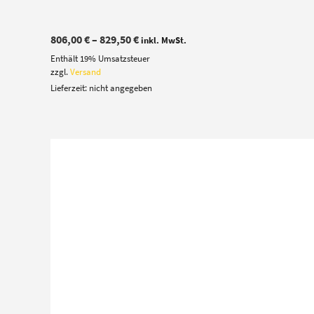
Preisspanne:
806,00
€
–
829,50
€
inkl. MwSt.
806,00 €
Enthält 19% Umsatzsteuer
bis
829,50 €
zzgl.
Versand
Lieferzeit: nicht angegeben