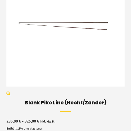
Blank Pike Line (Hecht/Zander)
Preisspanne:
235,00
€
–
325,00
€
inkl. MwSt.
235,00 €
Enthält 19% Umsatzsteuer
bis