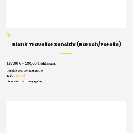
Blank Traveller Sensitiv (Barsch/Forelle)
Preisspanne:
187,00
€
–
190,00
€
inkl. MwSt.
187,00 €
Enthält 19% Umsatzsteuer
bis
190,00 €
zzgl.
Versand
Lieferzeit: nicht angegeben