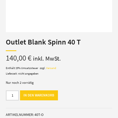
Outlet Blank Spinn 40 T
140,00
€
inkl. MwSt.
Enthält 19% Umsatzsteuer
zzgl.
Versand
Lieferzeit: nicht angegeben
Nur noch 2 vorrätig
Outlet
IN DEN WARENKORB
Blank
Spinn
40
ARTIKELNUMMER:
40T-O
T