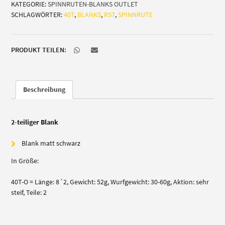
KATEGORIE:
SPINNRUTEN-BLANKS OUTLET
Menge
SCHLAGWÖRTER:
40T
,
BLANKS
,
RST
,
SPINNRUTE
PRODUKT TEILEN:
Beschreibung
2-teiliger Blank
Blank matt schwarz
In Größe:
40T-O = Länge: 8´2, Gewicht: 52g, Wurfgewicht: 30-60g, Aktion: sehr
steif, Teile: 2