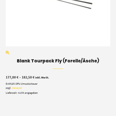
Blank Tourpack Fly (Forelle/Äsche)
Preisspanne:
177,00
€
–
182,50
€
inkl. MwSt.
177,00 €
Enthält 19% Umsatzsteuer
bis
182,50 €
zzgl.
Versand
Lieferzeit: nicht angegeben