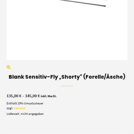
Blank Sensitiv-Fly „Shorty“ (Forelle/Äsche)
Preisspanne:
135,00
€
–
145,00
€
inkl. MwSt.
135,00 €
Enthält 19% Umsatzsteuer
bis
145,00 €
zzgl.
Versand
Lieferzeit: nicht angegeben