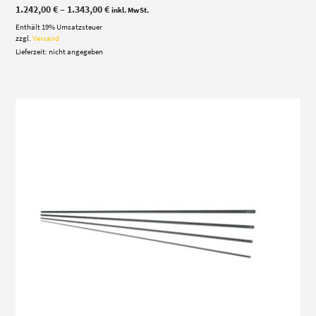
Preisspanne:
1.242,00
€
–
1.343,00
€
inkl. MwSt.
1.242,00 €
Enthält 19% Umsatzsteuer
bis
1.343,00 €
zzgl.
Versand
Lieferzeit: nicht angegeben