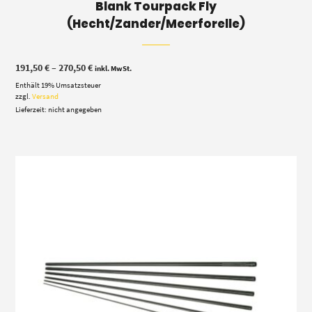
Blank Tourpack Fly
(Hecht/Zander/Meerforelle)
Preisspanne:
191,50
€
–
270,50
€
inkl. MwSt.
191,50 €
Enthält 19% Umsatzsteuer
bis
270,50 €
zzgl.
Versand
Lieferzeit: nicht angegeben