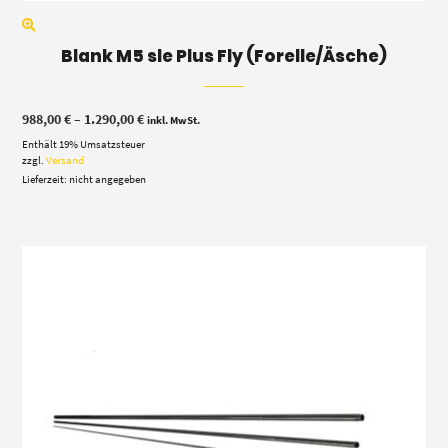
Blank M5 sle Plus Fly (Forelle/Äsche)
Preisspanne:
988,00
€
–
1.290,00
€
inkl. MwSt.
988,00 €
Enthält 19% Umsatzsteuer
bis
1.290,00 €
zzgl.
Versand
Lieferzeit: nicht angegeben