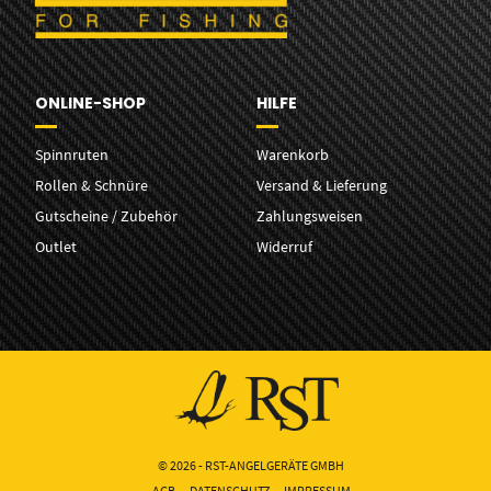
ONLINE-SHOP
HILFE
Spinnruten
Warenkorb
Rollen & Schnüre
Versand & Lieferung
Gutscheine / Zubehör
Zahlungsweisen
Outlet
Widerruf
© 2026 - RST-ANGELGERÄTE GMBH
AGB
DATENSCHUTZ
IMPRESSUM