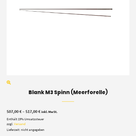
Blank M3 Spinn (Meerforelle)
Preisspanne:
507,00
€
–
517,00
€
inkl. MwSt.
507,00 €
Enthält 19% Umsatzsteuer
bis
517,00 €
zzgl.
Versand
Lieferzeit: nicht angegeben