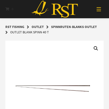
Springe
zum
0
Inhalt
RST FISHING
OUTLET
SPINNRUTEN-BLANKS OUTLET
OUTLET BLANK SPINN 40 T