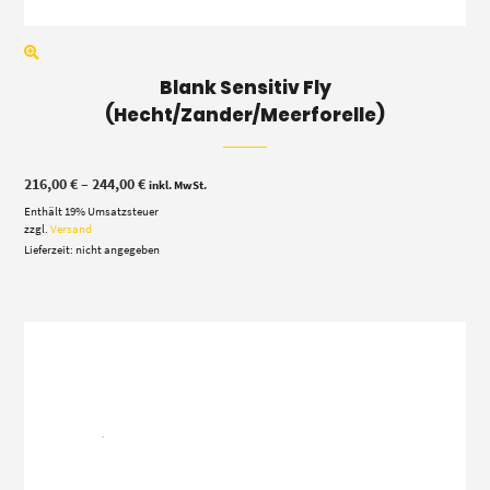
Blank Sensitiv Fly
(Hecht/Zander/Meerforelle)
Preisspanne:
216,00
€
–
244,00
€
inkl. MwSt.
216,00 €
Enthält 19% Umsatzsteuer
bis
244,00 €
zzgl.
Versand
Lieferzeit: nicht angegeben