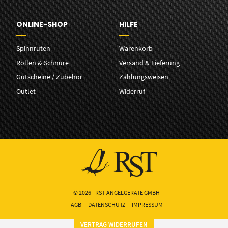
ONLINE-SHOP
HILFE
Spinnruten
Warenkorb
Rollen & Schnüre
Versand & Lieferung
Gutscheine / Zubehör
Zahlungsweisen
Outlet
Widerruf
© 2026 - RST-ANGELGERÄTE GMBH
AGB
DATENSCHUTZ
IMPRESSUM
VERTRAG WIDERRUFEN