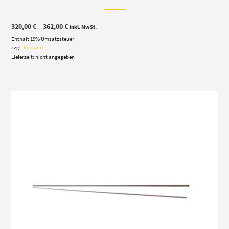
Preisspanne:
320,00
€
–
362,00
€
inkl. MwSt.
320,00 €
Enthält 19% Umsatzsteuer
bis
362,00 €
zzgl.
Versand
Lieferzeit: nicht angegeben