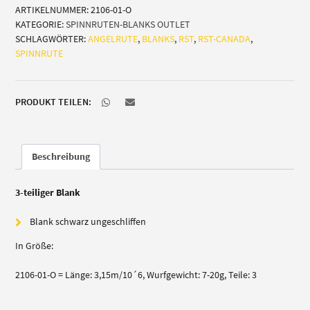
ARTIKELNUMMER:
2106-01-O
3,15m/10,6
KATEGORIE:
SPINNRUTEN-BLANKS OUTLET
´
SCHLAGWÖRTER:
ANGELRUTE
,
BLANKS
,
RST
,
RST-CANADA
,
Menge
SPINNRUTE
PRODUKT TEILEN:
Beschreibung
3-teiliger Blank
Blank schwarz ungeschliffen
In Größe:
2106-01-O = Länge: 3,15m/10´6, Wurfgewicht: 7-20g, Teile: 3