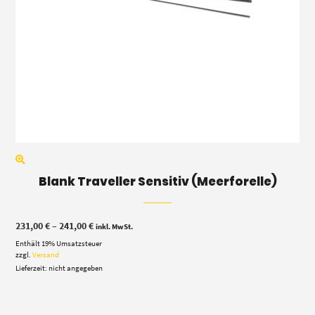
Blank Traveller Sensitiv (Meerforelle)
Preisspanne:
231,00
€
–
241,00
€
inkl. MwSt.
231,00 €
Enthält 19% Umsatzsteuer
bis
241,00 €
zzgl.
Versand
Lieferzeit: nicht angegeben