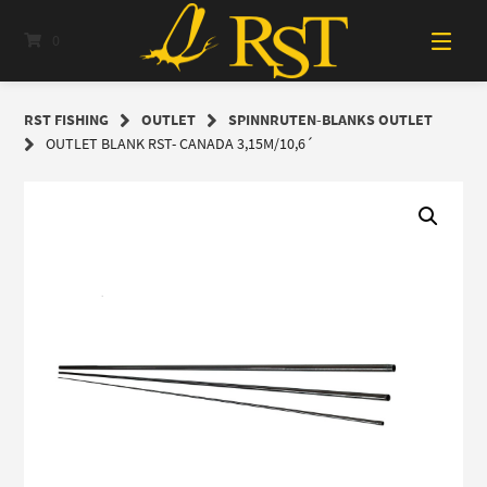
Springe
zum
0
Inhalt
RST FISHING
OUTLET
SPINNRUTEN-BLANKS OUTLET
OUTLET BLANK RST- CANADA 3,15M/10,6´