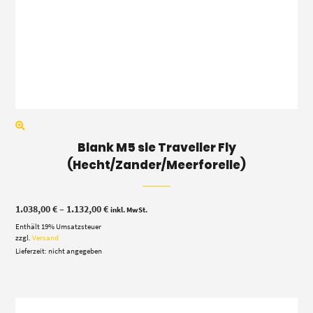
Blank M5 sle Traveller Fly
(Hecht/Zander/Meerforelle)
Preisspanne:
1.038,00
€
–
1.132,00
€
inkl. MwSt.
1.038,00 €
Enthält 19% Umsatzsteuer
bis
1.132,00 €
zzgl.
Versand
Lieferzeit: nicht angegeben