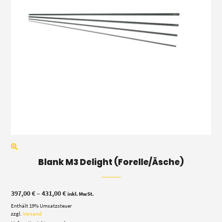
Blank M3 Delight (Forelle/Äsche)
Preisspanne:
397,00
€
–
431,00
€
inkl. MwSt.
397,00 €
Enthält 19% Umsatzsteuer
bis
431,00 €
zzgl.
Versand