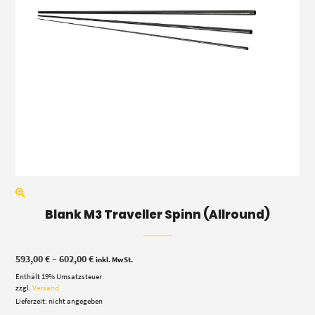
Blank M3 Traveller Spinn (Allround)
Preisspanne:
593,00
€
–
602,00
€
inkl. MwSt.
593,00 €
Enthält 19% Umsatzsteuer
bis
602,00 €
zzgl.
Versand
Lieferzeit: nicht angegeben