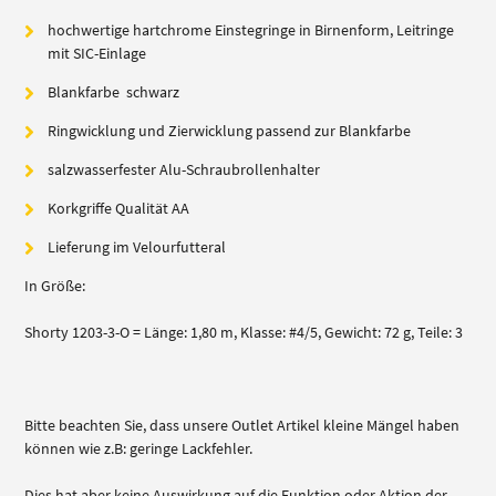
hochwertige hartchrome Einstegringe in Birnenform, Leitringe
mit SIC-Einlage
Blankfarbe schwarz
Ringwicklung und Zierwicklung passend zur Blankfarbe
salzwasserfester Alu-Schraubrollenhalter
Korkgriffe Qualität AA
Lieferung im Velourfutteral
In Größe:
Shorty 1203-3-O = Länge: 1,80 m, Klasse: #4/5, Gewicht: 72 g, Teile: 3
Bitte beachten Sie, dass unsere Outlet Artikel kleine Mängel haben
können wie z.B: geringe Lackfehler.
Dies hat aber keine Auswirkung auf die Funktion oder Aktion der