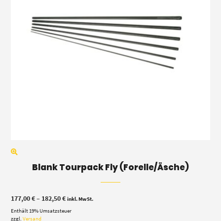
Blank Tourpack Fly (Forelle/Äsche)
Preisspanne:
177,00
€
–
182,50
€
inkl. MwSt.
177,00 €
Enthält 19% Umsatzsteuer
bis
182,50 €
zzgl.
Versand