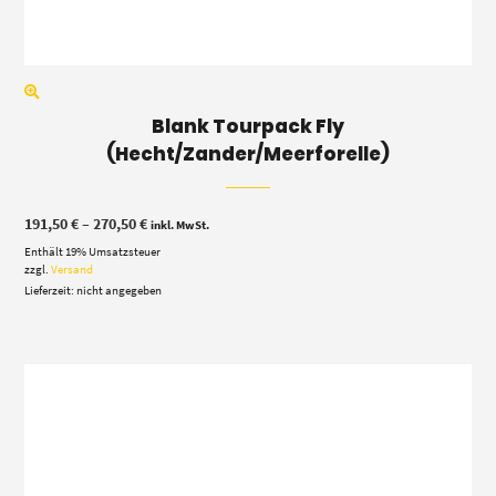
Blank Tourpack Fly
(Hecht/Zander/Meerforelle)
Preisspanne:
191,50
€
–
270,50
€
inkl. MwSt.
191,50 €
Enthält 19% Umsatzsteuer
bis
270,50 €
zzgl.
Versand
Lieferzeit: nicht angegeben