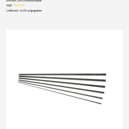
Enthält 19% Umsatzsteuer
bis
527,00 €
zzgl.
Versand
Lieferzeit: nicht angegeben