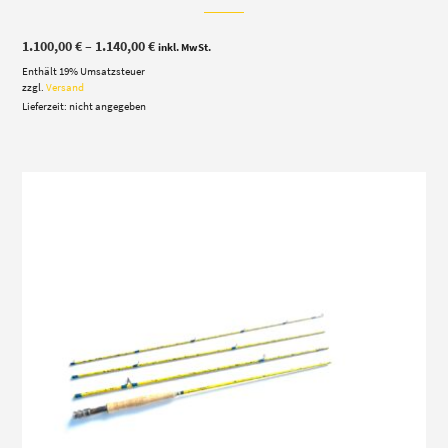
Preisspanne:
1.100,00
€
–
1.140,00
€
inkl. MwSt.
1.100,00 €
Enthält 19% Umsatzsteuer
bis
1.140,00 €
zzgl.
Versand
Lieferzeit: nicht angegeben