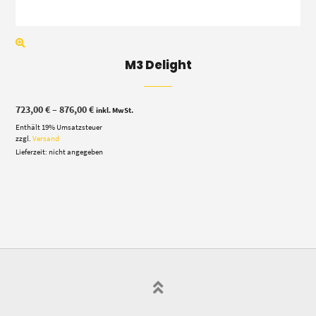
M3 Delight
Preisspanne:
723,00
€
–
876,00
€
inkl. MwSt.
723,00 €
Enthält 19% Umsatzsteuer
bis
876,00 €
zzgl.
Versand
Lieferzeit: nicht angegeben