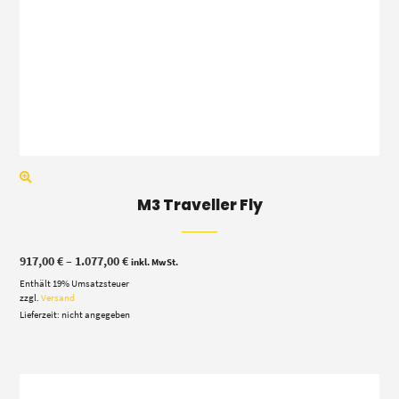
M3 Traveller Fly
Preisspanne:
917,00
€
–
1.077,00
€
inkl. MwSt.
917,00 €
Enthält 19% Umsatzsteuer
bis
1.077,00 €
zzgl.
Versand
Lieferzeit: nicht angegeben