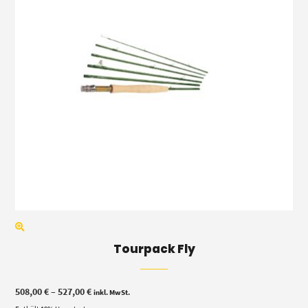
Tourpack Fly
Preisspanne:
508,00
€
–
527,00
€
inkl. MwSt.
508,00 €