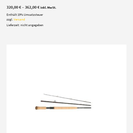
Preisspanne:
320,00
€
–
362,00
€
inkl. MwSt.
320,00 €
Enthält 19% Umsatzsteuer
bis
362,00 €
zzgl.
Versand
Lieferzeit: nicht angegeben