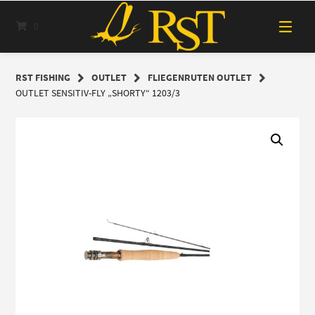
Springe
zum
0
Inhalt
RST FISHING
OUTLET
FLIEGENRUTEN OUTLET
OUTLET SENSITIV-FLY „SHORTY“ 1203/3