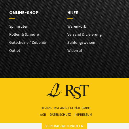
ONLINE-SHOP
HILFE
Spinnruten
Warenkorb
Rollen & Schnüre
Versand & Lieferung
Gutscheine / Zubehör
Zahlungsweisen
Outlet
Widerruf
© 2026 - RST-ANGELGERÄTE GMBH
AGB
DATENSCHUTZ
IMPRESSUM
VERTRAG WIDERRUFEN