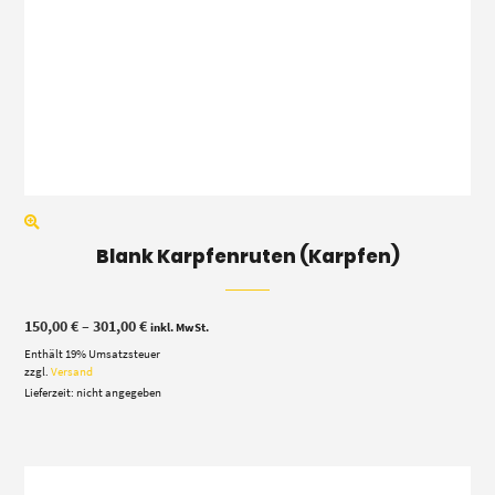
Blank Karpfenruten (Karpfen)
Preisspanne:
150,00
€
–
301,00
€
inkl. MwSt.
150,00 €
Enthält 19% Umsatzsteuer
bis
301,00 €
zzgl.
Versand
Lieferzeit: nicht angegeben