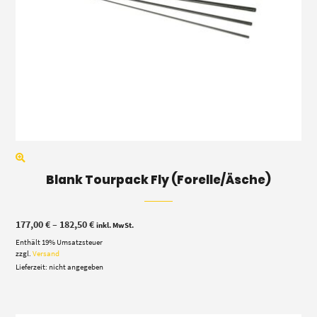
Blank Tourpack Fly (Forelle/Äsche)
Preisspanne:
177,00
€
–
182,50
€
inkl. MwSt.
177,00 €
Enthält 19% Umsatzsteuer
bis
182,50 €
zzgl.
Versand
Lieferzeit: nicht angegeben