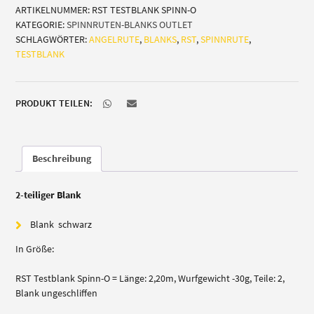
ARTIKELNUMMER:
RST TESTBLANK SPINN-O
2,20m
KATEGORIE:
SPINNRUTEN-BLANKS OUTLET
Menge
SCHLAGWÖRTER:
ANGELRUTE
,
BLANKS
,
RST
,
SPINNRUTE
,
TESTBLANK
PRODUKT TEILEN:
Beschreibung
2-teiliger Blank
Blank schwarz
In Größe:
RST Testblank Spinn-O = Länge: 2,20m, Wurfgewicht -30g, Teile: 2,
Blank ungeschliffen