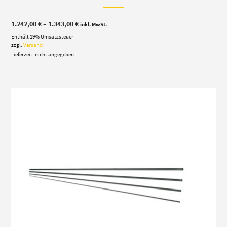
Preisspanne:
1.242,00
€
–
1.343,00
€
inkl. MwSt.
1.242,00 €
Enthält 19% Umsatzsteuer
bis
1.343,00 €
zzgl.
Versand
Lieferzeit: nicht angegeben