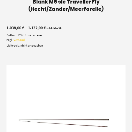
Blank M5 sle Traveller Fly
(Hecht/Zander/Meerforelle)
Preisspanne:
1.038,00
€
–
1.132,00
€
inkl. MwSt.
1.038,00 €
Enthält 19% Umsatzsteuer
bis
1.132,00 €
zzgl.
Versand
Lieferzeit: nicht angegeben