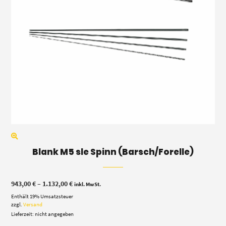
Blank M5 sle Spinn (Barsch/Forelle)
Preisspanne:
943,00
€
–
1.132,00
€
inkl. MwSt.
943,00 €
Enthält 19% Umsatzsteuer
bis
1.132,00 €
zzgl.
Versand
Lieferzeit: nicht angegeben