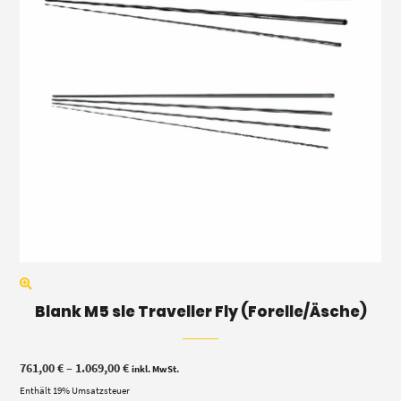
Blank M5 sle Traveller Fly (Forelle/Äsche)
Preisspanne:
761,00
€
–
1.069,00
€
inkl. MwSt.
761,00 €
Enthält 19% Umsatzsteuer
bis