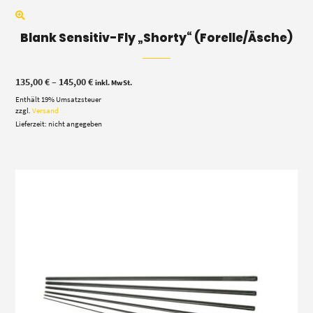
Blank Sensitiv-Fly „Shorty“ (Forelle/Äsche)
Preisspanne:
135,00
€
–
145,00
€
inkl. MwSt.
135,00 €
Enthält 19% Umsatzsteuer
bis
145,00 €
zzgl.
Versand
Lieferzeit: nicht angegeben