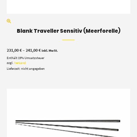
Blank Traveller Sensitiv (Meerforelle)
Preisspanne:
231,00
€
–
241,00
€
inkl. MwSt.
231,00 €
Enthält 19% Umsatzsteuer
bis
241,00 €
zzgl.
Versand
Lieferzeit: nicht angegeben