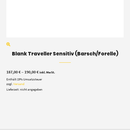
Blank Traveller Sensitiv (Barsch/Forelle)
Preisspanne:
187,00
€
–
190,00
€
inkl. MwSt.
187,00 €
Enthält 19% Umsatzsteuer
bis
190,00 €
zzgl.
Versand
Lieferzeit: nicht angegeben