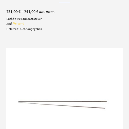
Preisspanne:
231,00
€
–
241,00
€
inkl. MwSt.
231,00 €
Enthält 19% Umsatzsteuer
bis
241,00 €
zzgl.
Versand
Lieferzeit: nicht angegeben