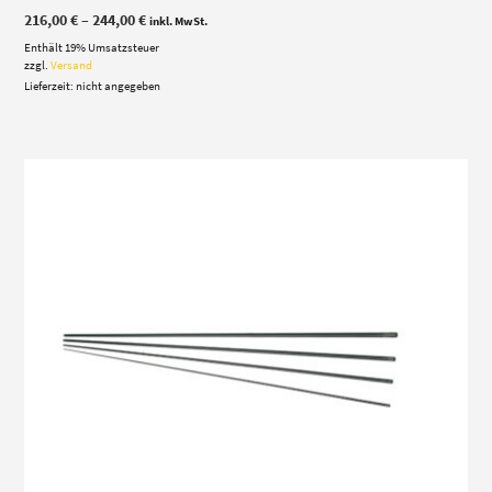
Preisspanne:
216,00
€
–
244,00
€
inkl. MwSt.
216,00 €
Enthält 19% Umsatzsteuer
bis
244,00 €
zzgl.
Versand
Lieferzeit: nicht angegeben