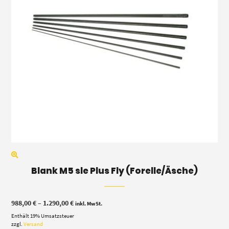
Blank M5 sle Plus Fly (Forelle/Äsche)
Preisspanne:
988,00
€
–
1.290,00
€
inkl. MwSt.
988,00 €
Enthält 19% Umsatzsteuer
bis
1.290,00 €
zzgl.
Versand