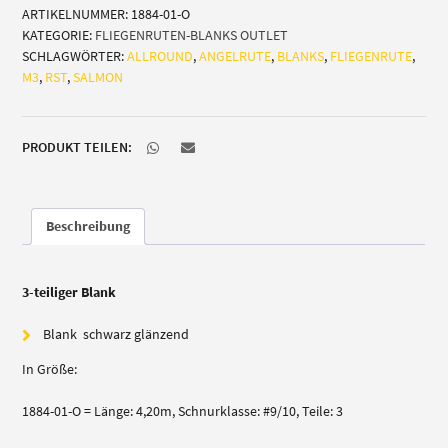
ARTIKELNUMMER:
1884-01-O
(Allround)
KATEGORIE:
FLIEGENRUTEN-BLANKS OUTLET
Menge
SCHLAGWÖRTER:
ALLROUND
,
ANGELRUTE
,
BLANKS
,
FLIEGENRUTE
,
M3
,
RST
,
SALMON
PRODUKT TEILEN:
Beschreibung
3-teiliger Blank
Blank schwarz glänzend
In Größe:
1884-01-O = Länge: 4,20m, Schnurklasse: #9/10, Teile: 3