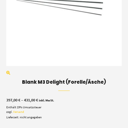
Blank M3 Delight (Forelle/Äsche)
Preisspanne:
397,00
€
–
431,00
€
inkl. MwSt.
397,00 €
Enthält 19% Umsatzsteuer
bis
431,00 €
zzgl.
Versand
Lieferzeit: nicht angegeben