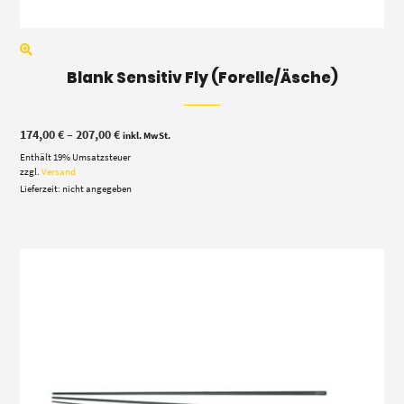
Blank Sensitiv Fly (Forelle/Äsche)
Preisspanne:
174,00
€
–
207,00
€
inkl. MwSt.
174,00 €
Enthält 19% Umsatzsteuer
bis
207,00 €
zzgl.
Versand
Lieferzeit: nicht angegeben