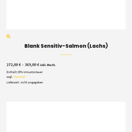
Blank Sensitiv-Salmon (Lachs)
Preisspanne:
272,00
€
–
369,00
€
inkl. MwSt.
272,00 €
Enthält 19% Umsatzsteuer
bis
369,00 €
zzgl.
Versand
Lieferzeit: nicht angegeben