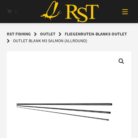
Springe
zum
0
Inhalt
RST FISHING
OUTLET
FLIEGENRUTEN-BLANKS OUTLET
OUTLET BLANK M3 SALMON (ALLROUND)