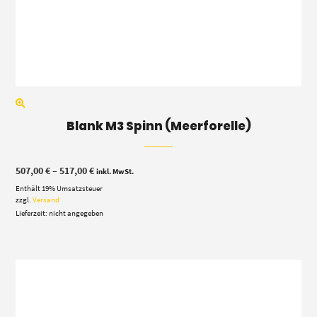
Blank M3 Spinn (Meerforelle)
Preisspanne:
507,00
€
–
517,00
€
inkl. MwSt.
507,00 €
Enthält 19% Umsatzsteuer
bis
517,00 €
zzgl.
Versand
Lieferzeit: nicht angegeben