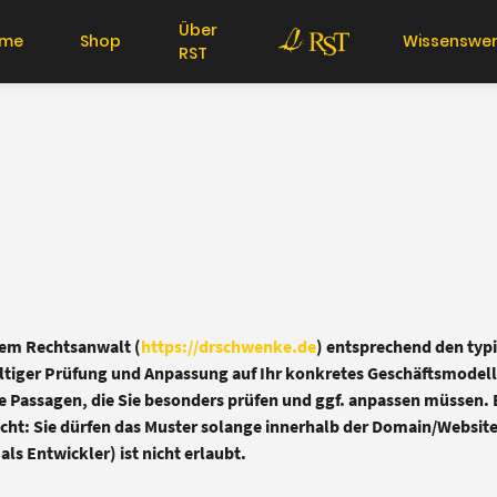
Über
me
Shop
Wissenswer
RST
nem Rechtsanwalt (
https://drschwenke.de
) entsprechend den typ
ältiger Prüfung und Anpassung auf Ihr konkretes Geschäftsmodel
e Passagen, die Sie besonders prüfen und ggf. anpassen müssen. B
echt: Sie dürfen das Muster solange innerhalb der Domain/Website
als Entwickler) ist nicht erlaubt.