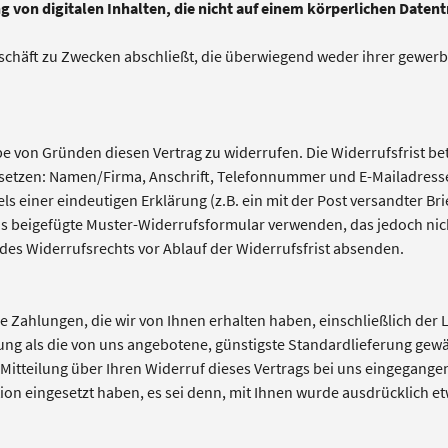
g von digitalen Inhalten, die nicht auf einem körperlichen Datent
eschäft zu Zwecken abschließt, die überwiegend weder ihrer gewerbl
 von Gründen diesen Vertrag zu widerrufen. Die Widerrufsfrist bet
nsetzen: Namen/Firma, Anschrift, Telefonnummer und E-Mailadress
ls einer eindeutigen Erklärung (z.B. ein mit der Post versandter Bri
as beigefügte Muster-Widerrufsformular verwenden, das jedoch nich
g des Widerrufsrechts vor Ablauf der Widerrufsfrist absenden.
e Zahlungen, die wir von Ihnen erhalten haben, einschließlich der 
erung als die von uns angebotene, günstigste Standardlieferung gew
itteilung über Ihren Widerruf dieses Vertrags bei uns eingegange
ion eingesetzt haben, es sei denn, mit Ihnen wurde ausdrücklich e