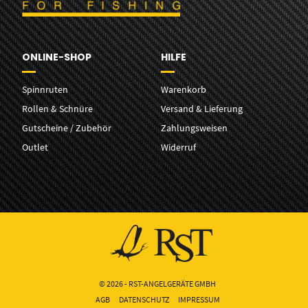
ONLINE-SHOP
HILFE
Spinnruten
Warenkorb
Rollen & Schnüre
Versand & Lieferung
Gutscheine / Zubehör
Zahlungsweisen
Outlet
Widerruf
© 2026 - RST-ANGELGERÄTE GMBH
AGB
DATENSCHUTZ
IMPRESSUM