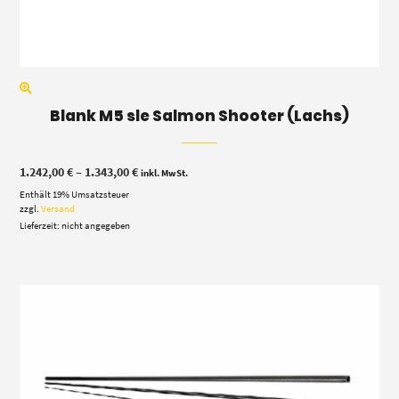
Blank M5 sle Salmon Shooter (Lachs)
Preisspanne:
1.242,00
€
–
1.343,00
€
inkl. MwSt.
1.242,00 €
Enthält 19% Umsatzsteuer
bis
1.343,00 €
zzgl.
Versand
Lieferzeit: nicht angegeben