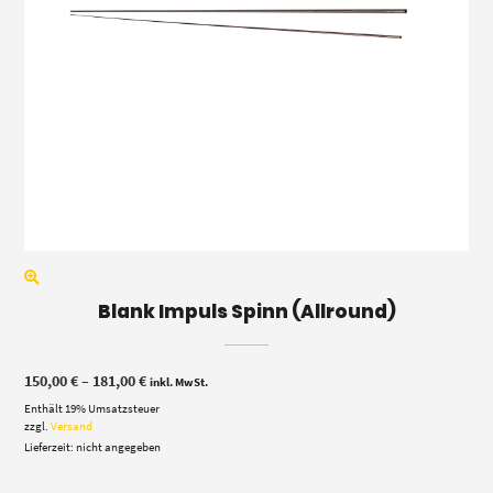
Blank Impuls Spinn (Allround)
Preisspanne:
150,00
€
–
181,00
€
inkl. MwSt.
150,00 €
Enthält 19% Umsatzsteuer
bis
181,00 €
zzgl.
Versand
Lieferzeit: nicht angegeben