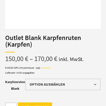
Outlet Blank Karpfenruten
(Karpfen)
Preisspanne:
150,00
€
–
170,00
€
inkl. MwSt.
150,00 €
Enthält 19% Umsatzsteuer
zzgl.
Versand
Lieferzeit: nicht angegeben
bis
Karpfenruten
170,00 €
Blank
Outlet