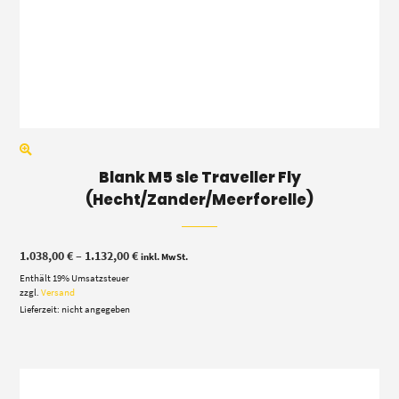
Blank M5 sle Traveller Fly
(Hecht/Zander/Meerforelle)
Preisspanne:
1.038,00
€
–
1.132,00
€
inkl. MwSt.
1.038,00 €
Enthält 19% Umsatzsteuer
bis
1.132,00 €
zzgl.
Versand
Lieferzeit: nicht angegeben