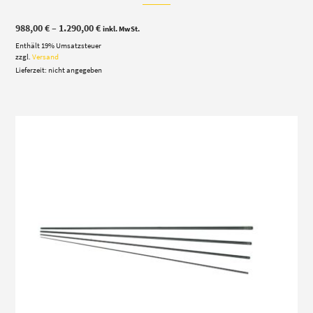
Preisspanne:
988,00
€
–
1.290,00
€
inkl. MwSt.
988,00 €
Enthält 19% Umsatzsteuer
bis
1.290,00 €
zzgl.
Versand
Lieferzeit: nicht angegeben