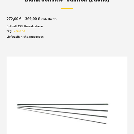
Preisspanne:
272,00
€
–
369,00
€
inkl. MwSt.
272,00 €
Enthält 19% Umsatzsteuer
bis
369,00 €
zzgl.
Versand
Lieferzeit: nicht angegeben