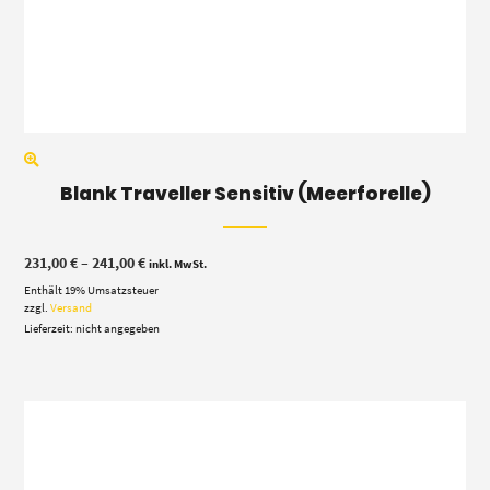
Blank Traveller Sensitiv (Meerforelle)
Preisspanne:
231,00
€
–
241,00
€
inkl. MwSt.
231,00 €
Enthält 19% Umsatzsteuer
bis
241,00 €
zzgl.
Versand
Lieferzeit: nicht angegeben