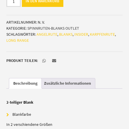
IN DEN WARENKORB
Blank
Karpfenruten
(Karpfen)
ARTIKELNUMMER:
N. V.
Menge
KATEGORIE:
SPINNRUTEN-BLANKS OUTLET
SCHLAGWÖRTER:
ANGELRUTE
,
BLANKS
,
INSIDER
,
KARPFENRUTE
,
LONG RANGE
PRODUKT TEILEN:
Beschreibung
Zusätzliche Informationen
2-teiliger Blank
Blankfarbe
In 2 verschiendene Größen