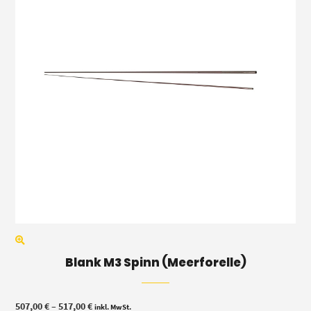
Blank M3 Spinn (Meerforelle)
Preisspanne:
507,00
€
–
517,00
€
inkl. MwSt.