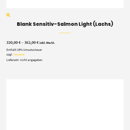
Blank Sensitiv-Salmon Light (Lachs)
Preisspanne:
320,00
€
–
362,00
€
inkl. MwSt.
320,00 €
Enthält 19% Umsatzsteuer
bis
362,00 €
zzgl.
Versand
Lieferzeit: nicht angegeben