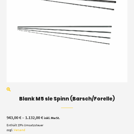
Blank M5 sle Spinn (Barsch/Forelle)
Preisspanne:
943,00
€
–
1.132,00
€
inkl. MwSt.
943,00 €
Enthält 19% Umsatzsteuer
bis
1.132,00 €
zzgl.
Versand